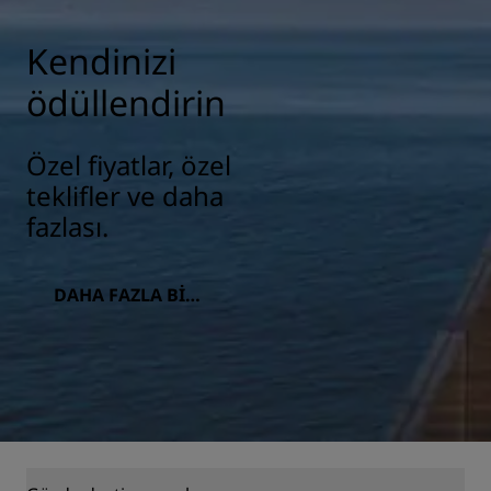
Kendinizi
ödüllendirin
Özel fiyatlar, özel
teklifler ve daha
fazlası.
DAHA FAZLA BILG
I