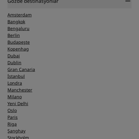
Gözde destinasyonlar
Amsterdam
Bangkok
Bengaluru
Berlin
Budapeşte
Kopenhag
Dubai
Dublin
Gran Canaria
İstanbul
Londra
Manchester
Milano
Yeni Delhi
Oslo
Paris
Riga
Şanghay
Stockholm