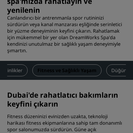
spa'mızda rahatlayın ve
yenilenin
Canlandırıcı bir antrenmanla spor rutininizi
sürdürün veya kanal manzarası eşliğinde serinletici
bir yüzme deneyiminin keyfini çıkarın. Rahatlamak
için mükemmel bir yer olan DreamWorks Spa'da
kendinizi unutulmaz bir sağlıklı yaşam deneyimiyle
şımartın.
Etkinlikler
Fitness ve Sağlıklı Yaşam
Düğünler
Dubai'de rahatlatıcı bakımların
keyfini çıkarın
Fitness düzeninizi evinizden uzakta, teknoloji
harikası fitness ekipmanlarına sahip tam donanımlı
spor salonumuzda sürdürün. Güne açık