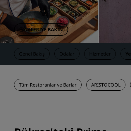
Çin'deki Bağlı Markalar
GALERIYE BAKIN
Genel Bakış
Odalar
Hizmetler
Y
Tüm Restoranlar ve Barlar
ARISTOCOOL