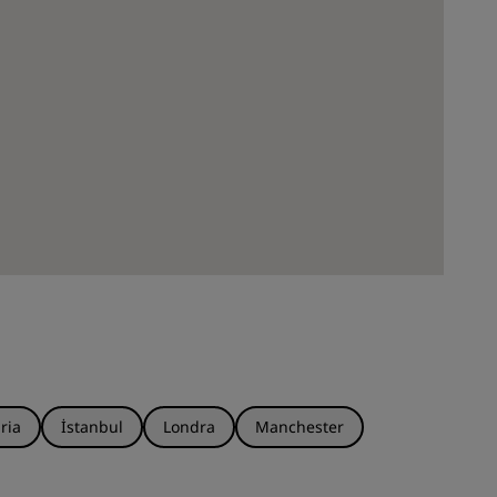
ria
İstanbul
Londra
Manchester