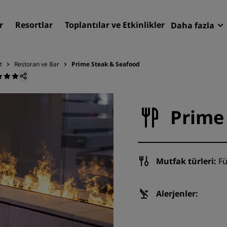
r
Resortlar
Toplantılar ve Etkinlikler
Daha fazla
Fırsatlar
Radisson
t
Restoran ve Bar
Prime Steak & Seafood
Rezervasy
Otelinizi bulun
Destinasyonlar
Prime
Resortlar
Hizmet verilen daireler
Havaalanı otelleri
Mutfak türleri:
Fü
Yeni & yakında kullanıma
sunulacak oteller
Alerjenler:
Toplantılar ve Etkinlikler
Radisson Meetings'i Keşfe