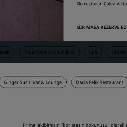
Bu restoran Calea Vict
Toplantı odası rezerve edin
Fiyat Teklifi İsteyin
Etkinlik Destinasyonları
BIR MASA REZERVE ED
Sektör Çözümleri
Uçuş ara
emek
Toplantılar ve Etkinlikler
Spa
Fitness
Uçuş ara
Yemek
Ginger Sushi Bar & Lounge
Dacia Felix Restaurant
Search for a restaurant
Dijital Hizmetler
Radisson Hotels Uygulama
Prime, ekibimizin ''kor ateşin dokunuşu'' olarak ad