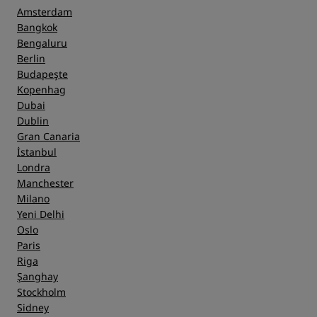
Amsterdam
Bangkok
Bengaluru
Berlin
Budapeşte
Kopenhag
Dubai
Dublin
Gran Canaria
İstanbul
Londra
Manchester
Milano
Yeni Delhi
Oslo
Paris
Riga
Şanghay
Stockholm
Sidney