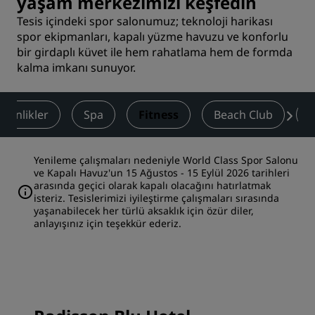
yaşam merkezimizi keşfedin
Tesis içindeki spor salonumuz; teknoloji harikası
spor ekipmanları, kapalı yüzme havuzu ve konforlu
bir girdaplı küvet ile hem rahatlama hem de formda
kalma imkanı sunuyor.
tkinlikler
Spa
Fitness
Beach Club
D
Yenileme çalışmaları nedeniyle World Class Spor Salonu
ve Kapalı Havuz'un 15 Ağustos - 15 Eylül 2026 tarihleri
arasında geçici olarak kapalı olacağını hatırlatmak
isteriz. Tesislerimizi iyileştirme çalışmaları sırasında
yaşanabilecek her türlü aksaklık için özür diler,
anlayışınız için teşekkür ederiz.