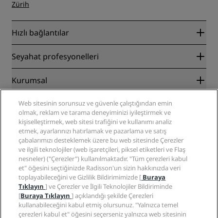
Zürih
Hızlı bağlantılar
Radisson Rewards
Seyahat profesyonelleri
En İyi Çevrim İçi Fiyat Garantisi
Blog
İş Ortakları
Kurumsal
Destinasyonlar
Seyahat acenteleri
Yakında açılacak oteller
Radisson Hotel Group
Yasal
Web sitesinin sorunsuz ve güvenle çalıştığından emin
Radisson Hotels Uygulaması
Medya
olmak, reklam ve tarama deneyiminizi iyileştirmek ve
Sports Approved oteller
kişiselleştirmek, web sitesi trafiğini ve kullanımı analiz
Kariyer RHG
Gizlilik Merkezi
Yardım
Aile Dostu Oteller
etmek, ayarlarınızı hatırlamak ve pazarlama ve satış
Kariyer PPHE
Yasal bildirim
Sağlık ve Güvenlik
çabalarımızı desteklemek üzere bu web sitesinde Çerezler
EHL Kariyer
Radisson Rewards hüküm ve koşulları
Tüketici uyarıları
ve ilgili teknolojiler (web işaretçileri, piksel etiketleri ve Flaş
The Club by RHG
Sosyal medya
Site kullanım sözleşmesi
nesneler) ("Çerezler") kullanılmaktadır. "Tüm çerezleri kabul
İletişim
Geliştirme fırsatları
et" öğesini seçtiğinizde Radisson'un sizin hakkınızda veri
Dijital Erişilebilirlik
SSS
Radisson Hotels Markaları
Sorumlu İşletme
toplayabileceğini ve Gizlilik Bildirimimizde [
Buraya
Modern Kölelik Beyanı
Site haritası
Tıklayın
] ve Çerezler ve İlgili Teknolojiler Bildiriminde
Satın Alma
[
Buraya Tıklayın
] açıklandığı şekilde Çerezleri
kullanabileceğini kabul etmiş olursunuz. "Yalnızca temel
çerezleri kabul et" öğesini seçerseniz yalnızca web sitesinin