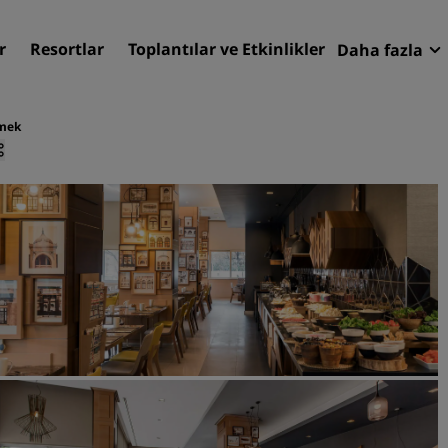
r
Resortlar
Toplantılar ve Etkinlikler
Daha fazla
Fırsatlar
Radisson
mek
Rezervasy
Otelinizi bulun
Destinasyonlar
Resortlar
Hizmet verilen daireler
Havaalanı otelleri
Yeni & yakında kullanıma
sunulacak oteller
Toplantılar ve Etkinlikler
Radisson Meetings'i Keşfe