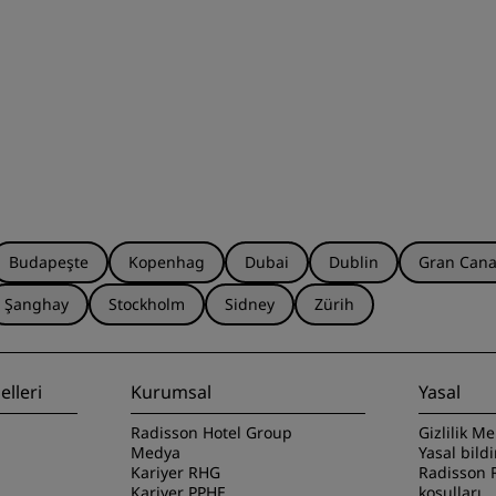
Budapeşte
Kopenhag
Dubai
Dublin
Gran Cana
Şanghay
Stockholm
Sidney
Zürih
lleri
Kurumsal
Yasal
Radisson Hotel Group
Gizlilik Me
Medya
Yasal bild
Kariyer RHG
Radisson 
Kariyer PPHE
koşulları