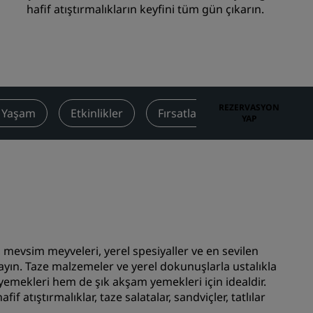
hafif atıştırmalıkların keyfini tüm gün çıkarın.
Düğün mekanları
Sürdürülebilir konaklamalar
Spor takımı konaklamaları
İş amaçlı seyahat eden
Şehir merkezi otelleri
REZERVASYON
ı Yaşam
Etkinlikler
Fırsatlar
Değerlendirme
YAP
Blogumuzu ziyaret edin
Radisson Rewards
Radisson Rewards'u keşfedin
Avantajlar
Puanlar nasıl kullanılır?
 mevsim meyveleri, yerel spesiyaller ve en sevilen
Nasıl puan kazanılır?
şlayın. Taze malzemeler ve yerel dokunuşlarla ustalıkla
Bookers and Planners
sı
yemekleri hem de şık akşam yemekleri için idealdir.
 atıştırmalıklar, taze salatalar, sandviçler, tatlılar