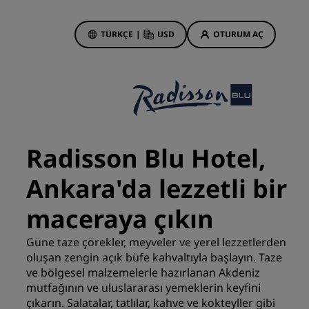
TÜRKÇE
|
USD
OTURUM AÇ
 Rewards
onlarım
Otel Fırsatları
Tekliflerimizi keşfedin
Radisson Blu Hotel,
İlk seferin büyüsü
Ankara'da lezzetli bir
Deals of the Day
Erken rezervasyon
maceraya çıkın
Paketlerimize göz atın
Güne taze çörekler, meyveler ve yerel lezzetlerden
oluşan zengin açık büfe kahvaltıyla başlayın. Taze
Seyahat fikirleri
ve bölgesel malzemelerle hazırlanan Akdeniz
mutfağının ve uluslararası yemeklerin keyfini
Aile dostu oteller
din
çıkarın. Salatalar, tatlılar, kahve ve kokteyller gibi
Rad Pets