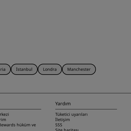
ria
İstanbul
Londra
Manchester
Yardım
rkezi
Tüketici uyarıları
irim
İletişim
Rewards hüküm ve
SSS
Site haritası