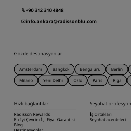
+90 312 310 4848
info.ankara@radissonblu.com
Gözde destinasyonlar
Amsterdam
Bangkok
Bengaluru
Berlin
Milano
Yeni Delhi
Oslo
Paris
Riga
Hızlı bağlantılar
Seyahat profesyone
Radisson Rewards
İş Ortakları
En İyi Çevrim İçi Fiyat Garantisi
Seyahat acenteleri
Blog
Destinasyonlar