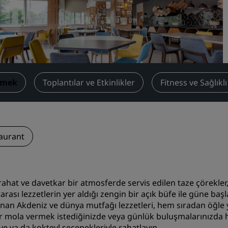
Toplantı odası rezerve edin
Fiyat Teklifi İsteyin
Etkinlik Destinasyonları
Sektör Çözümleri
emek
Toplantılar ve Etkinlikler
Fitness ve Sağlıkl
Uçuş ara
Uçuş ara
Yemek
aurant
Search for a restaurant
Dijital Hizmetler
ahat ve davetkar bir atmosferde servis edilen taze çörekler,
rarası lezzetlerin yer aldığı zengin bir açık büfe ile güne ba
Radisson Hotels Uygulama
anan Akdeniz ve dünya mutfağı lezzetleri, hem sıradan öğle 
r mola vermek istediğinizde veya günlük buluşmalarınızda hafif
ve ya da kokteyl seçenekleriyle rahatlayın.