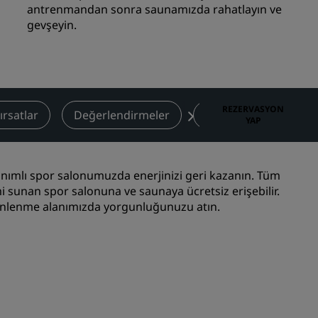
antrenmandan sonra saunamızda rahatlayın ve
Düğün mekanları
gevşeyin.
Sürdürülebilir konaklamalar
Spor takımı konaklamaları
İş amaçlı seyahat eden
Şehir merkezi otelleri
REZERVASYON
ırsatlar
Değerlendirmeler
Yakındaki Çekim Mer
YAP
Blogumuzu ziyaret edin
Radisson Rewards
nımlı spor salonumuzda enerjinizi geri kazanın. Tüm
imi sunan spor salonuna ve saunaya ücretsiz erişebilir.
Radisson Rewards'u keşfedin
dinlenme alanımızda yorgunluğunuzu atın.
Avantajlar
Puanlar nasıl kullanılır?
Nasıl puan kazanılır?
Bookers and Planners
sı