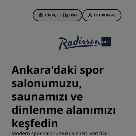
TÜRKÇE
|
USD
OTURUM AÇ
 Rewards
onlarım
Otel Fırsatları
Tekliflerimizi keşfedin
Ankara'daki spor
İlk seferin büyüsü
salonumuzu,
Deals of the Day
Erken rezervasyon
saunamızı ve
Paketlerimize göz atın
dinlenme alanımızı
Seyahat fikirleri
keşfedin
Aile dostu oteller
din
Modern spor salonumuzda enerji verici bir
Rad Pets