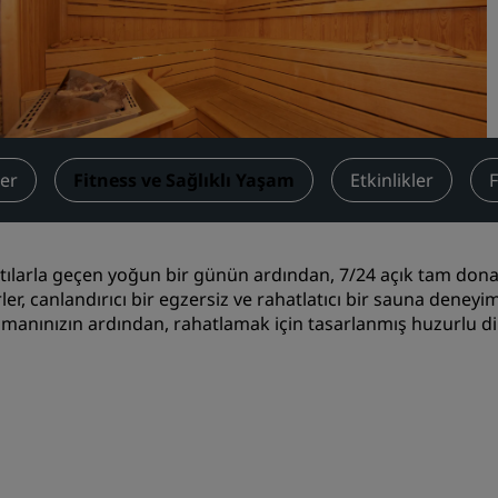
Toplantı odası rezerve edin
Fiyat Teklifi İsteyin
Etkinlik Destinasyonları
Sektör Çözümleri
ler
Fitness ve Sağlıklı Yaşam
Etkinlikler
F
Uçuş ara
Uçuş ara
tılarla geçen yoğun bir günün ardından, 7/24 açık tam dona
Yemek
rler, canlandırıcı bir egzersiz ve rahatlatıcı bir sauna deney
manınızın ardından, rahatlamak için tasarlanmış huzurlu 
Search for a restaurant
Dijital Hizmetler
Radisson Hotels Uygulama