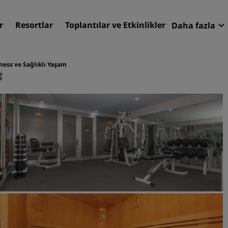
r
Resortlar
Toplantılar ve Etkinlikler
Daha fazla
Fırsatlar
Radisson
ness ve Sağlıklı Yaşam
Rezervasy
Otelinizi bulun
Destinasyonlar
Resortlar
Hizmet verilen daireler
Havaalanı otelleri
Yeni & yakında kullanıma
sunulacak oteller
Toplantılar ve Etkinlikler
Radisson Meetings'i Keşfe