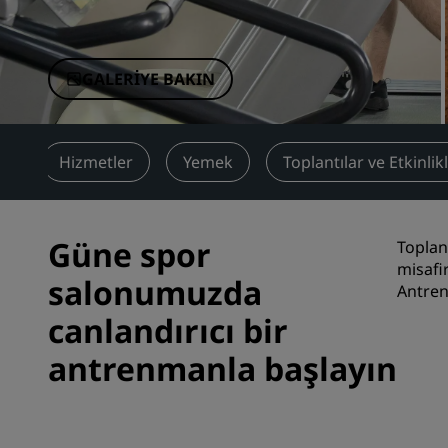
Çin'deki Bağlı Markalar
GALERIYE BAKIN
ar
Hizmetler
Yemek
Toplantılar ve Etkinlik
Güne spor
Toplan
misafi
salonumuzda
Antren
canlandırıcı bir
antrenmanla başlayın