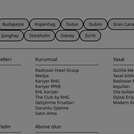
Budapeşte
Kopenhag
Dubai
Dublin
Gran Cana
Şanghay
Stockholm
Sidney
Zürih
lleri
Kurumsal
Yasal
Radisson Hotel Group
Gizlilik Me
Medya
Yasal bild
Kariyer RHG
Radisson 
Kariyer PPHE
koşulları
EHL Kariyer
Site kulla
The Club by RHG
Dijital Eriş
Geliştirme fırsatları
Modern Kö
Sorumlu İşletme
Satın Alma
fedin
Abone olun