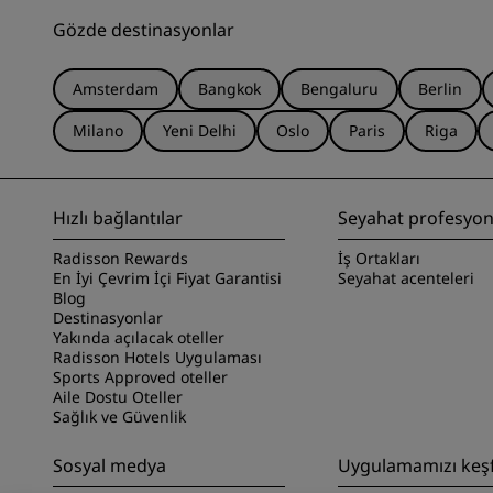
Gözde destinasyonlar
Amsterdam
Bangkok
Bengaluru
Berlin
Milano
Yeni Delhi
Oslo
Paris
Riga
Hızlı bağlantılar
Seyahat profesyone
Radisson Rewards
İş Ortakları
En İyi Çevrim İçi Fiyat Garantisi
Seyahat acenteleri
Blog
Destinasyonlar
Yakında açılacak oteller
Radisson Hotels Uygulaması
Sports Approved oteller
Aile Dostu Oteller
Sağlık ve Güvenlik
Sosyal medya
Uygulamamızı keş