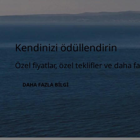
Kendinizi ödüllendirin
Özel fiyatlar, özel teklifler ve daha fa
DAHA FAZLA BILGI