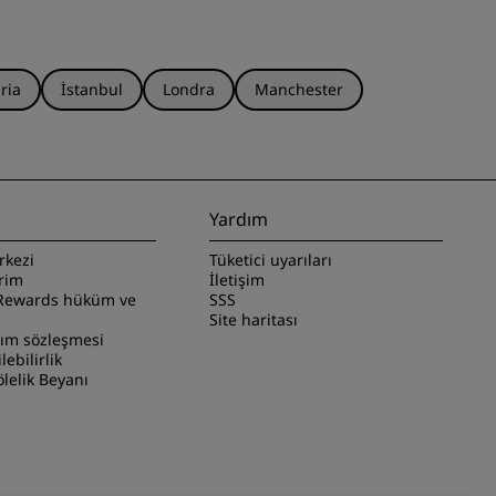
ria
İstanbul
Londra
Manchester
Yardım
rkezi
Tüketici uyarıları
irim
İletişim
Rewards hüküm ve
SSS
Site haritası
nım sözleşmesi
ilebilirlik
lelik Beyanı