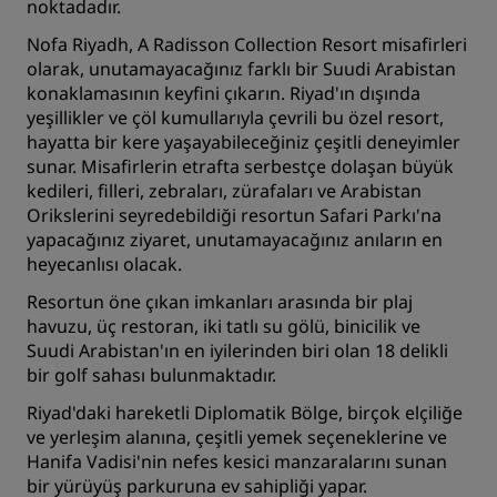
noktadadır.
Nofa Riyadh, A Radisson Collection Resort
misafirleri
olarak, unutamayacağınız farklı bir Suudi Arabistan
konaklamasının keyfini çıkarın. Riyad'ın dışında
yeşillikler ve çöl kumullarıyla çevrili bu özel resort,
hayatta bir kere yaşayabileceğiniz çeşitli deneyimler
sunar. Misafirlerin etrafta serbestçe dolaşan büyük
kedileri, filleri, zebraları, zürafaları ve Arabistan
Orikslerini seyredebildiği resortun Safari Parkı'na
yapacağınız ziyaret, unutamayacağınız anıların en
heyecanlısı olacak.
Resortun öne çıkan imkanları arasında bir plaj
havuzu, üç restoran, iki tatlı su gölü, binicilik ve
Suudi Arabistan'ın en iyilerinden biri olan 18 delikli
bir golf sahası bulunmaktadır.
Riyad'daki hareketli Diplomatik Bölge, birçok elçiliğe
ve yerleşim alanına, çeşitli yemek seçeneklerine ve
Hanifa Vadisi'nin nefes kesici manzaralarını sunan
bir yürüyüş parkuruna ev sahipliği yapar.