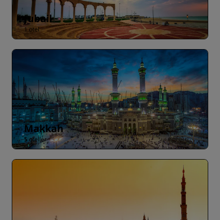
Jubail
1 otel
Makkah
5 oteller