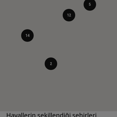
5
12
14
2
Hayallerin şekillendiği şehirleri