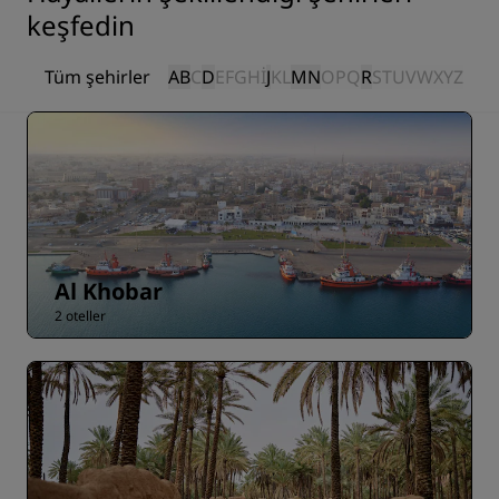
keşfedin
Tüm şehirler
A
B
C
D
E
F
G
H
I
J
K
L
M
N
O
P
Q
R
S
T
U
V
W
X
Y
Z
Al Khobar
2 oteller