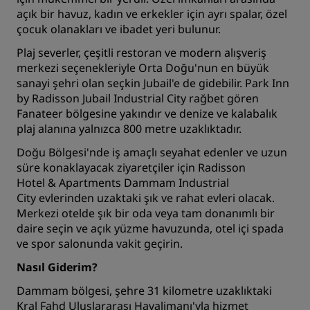
açık bir havuz, kadın ve erkekler için ayrı spalar, özel
çocuk olanakları ve ibadet yeri bulunur.
Plaj severler, çeşitli restoran ve modern alışveriş
merkezi seçenekleriyle Orta Doğu'nun en büyük
sanayi şehri olan seçkin Jubail'e de gidebilir.
Park Inn
by Radisson Jubail Industrial City
rağbet gören
Fanateer bölgesine yakındır ve denize ve kalabalık
plaj alanına yalnızca 800 metre uzaklıktadır.
Doğu Bölgesi'nde iş amaçlı seyahat edenler ve uzun
süre konaklayacak ziyaretçiler için
Radisson
Hotel & Apartments Dammam Industrial
City
evlerinden uzaktaki şık ve rahat evleri olacak.
Merkezi otelde şık bir oda veya tam donanımlı bir
daire seçin ve açık yüzme havuzunda, otel içi spada
ve spor salonunda vakit geçirin.
Nasıl Giderim?
Dammam bölgesi, şehre 31 kilometre uzaklıktaki
Kral Fahd Uluslararası Havalimanı'yla hizmet