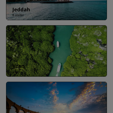
Jeddah
8 oteller
Jizan
1 otel