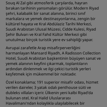
Souq Al Zal gibi atmosferik çarşılarda, hayran
bırakan tarihinin yansımaları görülür. Modern Riyad
şehri, kalabalık bir sanat alanına, birinci sınıf
markalara ve yemek destinasyonlarına, zengin bir
kültürel hayata ve Kral Abdülaziz Tarihi Merkezi,
Suudi Arabistan Ulusal Müzesi, Cidde Kulesi, Riyad
Şehir Bulvarı ve Kral Fahd Kültür Merkezi gibi
unutulmaz birçok turistik yere ev sahipliği yapar.
Avrupai zarafetle Arap misafirperverliğini
harmanlayan
Mansard Riyadh, A Radisson Collection
Hotel
, Suudi Arabistan başkentinin büyüyen sanat ve
yemek alanının keyfini çıkarmak, toplantıların
ardından dinlenmek ve ilgi çekici turistik yerleri
keşfetmek için mükemmel bir noktadır.
Özel konaklama; 191 superior misafir odası, hizmet
verilen daireler, 3 yatak odalı penthouse süiti ve
dubleks villaları içerir. Ülkenin yeni kalbi Riyad'da
bulunan otel, Kral Halid Uluslararası
Havalimanı'ndan kolaylıkla ulaşılabilecek bir