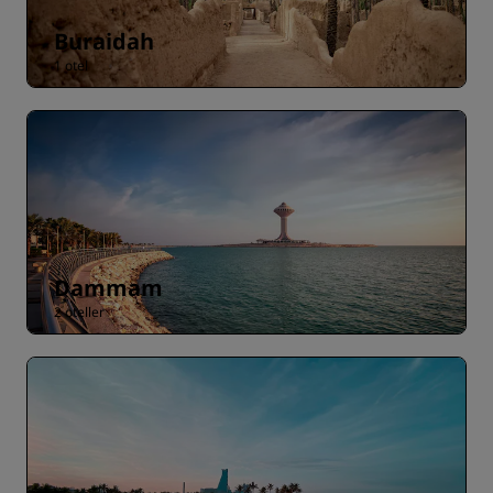
Buraidah
1 otel
Dammam
2 oteller