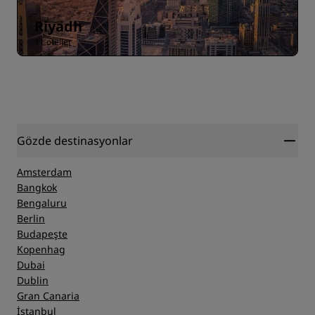
Riyadh
11 oteller
Gözde destinasyonlar
Amsterdam
Bangkok
Bengaluru
Berlin
Budapeşte
Kopenhag
Dubai
Dublin
Gran Canaria
İstanbul