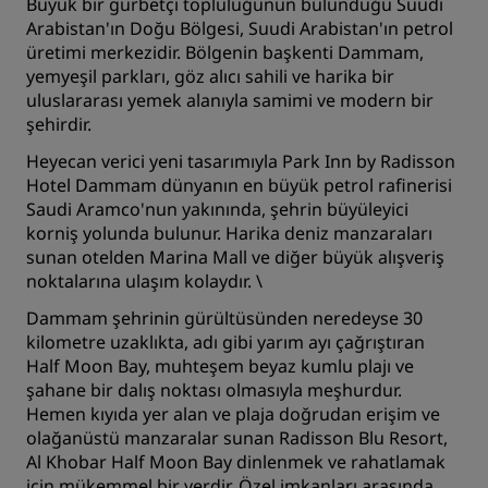
Büyük bir gurbetçi topluluğunun bulunduğu Suudi
Arabistan'ın Doğu Bölgesi, Suudi Arabistan'ın petrol
üretimi merkezidir. Bölgenin başkenti Dammam,
yemyeşil parkları, göz alıcı sahili ve harika bir
uluslararası yemek alanıyla samimi ve modern bir
şehirdir.
Heyecan verici yeni tasarımıyla
Park Inn by Radisson
Hotel Dammam
dünyanın en büyük petrol rafinerisi
Saudi Aramco'nun yakınında, şehrin büyüleyici
korniş yolunda bulunur. Harika deniz manzaraları
sunan otelden Marina Mall ve diğer büyük alışveriş
noktalarına ulaşım kolaydır. \
Dammam şehrinin gürültüsünden neredeyse 30
kilometre uzaklıkta, adı gibi yarım ayı çağrıştıran
Half Moon Bay, muhteşem beyaz kumlu plajı ve
şahane bir dalış noktası olmasıyla meşhurdur.
Hemen kıyıda yer alan ve plaja doğrudan erişim ve
olağanüstü manzaralar sunan
Radisson Blu Resort,
Al Khobar Half Moon Bay
dinlenmek ve rahatlamak
için mükemmel bir yerdir. Özel imkanları arasında