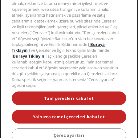
Radisson Hotels Uygulaması
Medya
olmak, reklam ve tarama deneyiminizi iyileştirmek ve
Sports Approved oteller
kişiselleştirmek, web sitesi trafiğini ve kullanımı analiz
Kariyer RHG
Gizlilik Merkezi
Yardım
Aile Dostu Oteller
etmek, ayarlarınızı hatırlamak ve pazarlama ve satış
Kariyer PPHE
Yasal bildirim
Sağlık ve Güvenlik
çabalarımızı desteklemek üzere bu web sitesinde Çerezler
EHL Kariyer
Radisson Rewards hüküm ve koşulları
Tüketici uyarıları
ve ilgili teknolojiler (web işaretçileri, piksel etiketleri ve Flaş
The Club by RHG
Sosyal medya
Site kullanım sözleşmesi
nesneler) ("Çerezler") kullanılmaktadır. "Tüm çerezleri kabul
İletişim
Geliştirme fırsatları
et" öğesini seçtiğinizde Radisson'un sizin hakkınızda veri
Dijital Erişilebilirlik
SSS
Radisson Hotels Markaları
Sorumlu İşletme
toplayabileceğini ve Gizlilik Bildirimimizde [
Buraya
Modern Kölelik Beyanı
Site haritası
Tıklayın
] ve Çerezler ve İlgili Teknolojiler Bildiriminde
Satın Alma
[
Buraya Tıklayın
] açıklandığı şekilde Çerezleri
kullanabileceğini kabul etmiş olursunuz. "Yalnızca temel
çerezleri kabul et" öğesini seçerseniz yalnızca web sitesinin
düzgün şekilde çalışması için gerekli olan Çerezleri saklarız.
Daha spesifik seçimler yapmak isterseniz "Çerez ayarları"
öğesini seçin.
POPÜLER KAMPANYALARIMIZI KAÇIRMAYIN
Tüm çerezleri kabul et
Yalnızca temel çerezleri kabul et
© 2026 Radisson Hotel Group.
Tüm hakları saklıdır. RHG Radisson
Hotel Group, Radisson, Radisson RED, Radisson Blu, Radisson Collection,
Radisson Individuals, Park Plaza, Park Inn, Country Inn & Suites, Prize by
Radisson, Radisson Rewards ve Radisson Meetings; Radisson Hotel
Çerez ayarları
Group'un ticari markalarıdır.