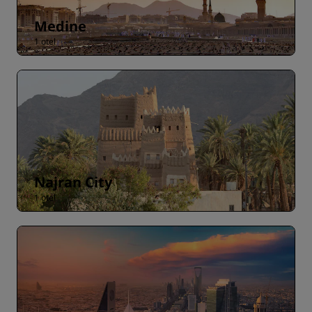
Medine
1 otel
Najran City
1 otel