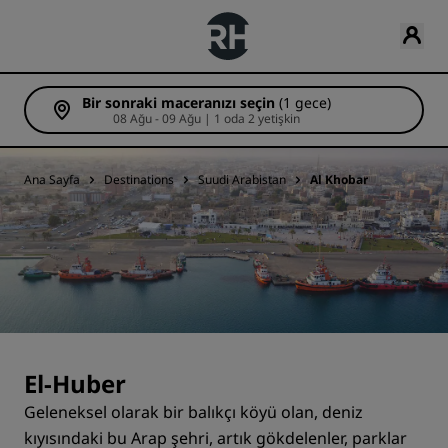
Bir sonraki maceranızı seçin
(1 gece)
08 Ağu - 09 Ağu | 1 oda 2 yetişkin
Ana Sayfa
Destinations
Suudi Arabistan
Al Khobar
El-Huber
Geleneksel olarak bir balıkçı köyü olan, deniz
kıyısındaki bu Arap şehri, artık gökdelenler, parklar