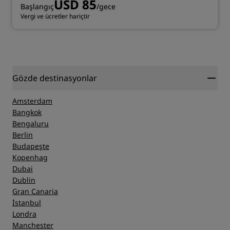
USD 85
Başlangıç
/gece
Vergi ve ücretler hariçtir
Gözde destinasyonlar
Amsterdam
Bangkok
Bengaluru
Berlin
Budapeşte
Kopenhag
Dubai
Dublin
Gran Canaria
İstanbul
Londra
Manchester