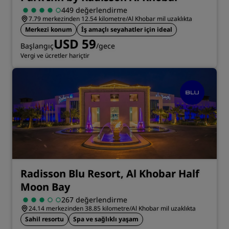
449 değerlendirme
7.79 merkezinden 12.54 kilometre/Al Khobar mil uzaklıkta
Merkezi konum
İş amaçlı seyahatler için ideal
USD 59
Başlangıç
/gece
Vergi ve ücretler hariçtir
Radisson Blu Resort, Al Khobar Half
Moon Bay
267 değerlendirme
24.14 merkezinden 38.85 kilometre/Al Khobar mil uzaklıkta
Sahil resortu
Spa ve sağlıklı yaşam