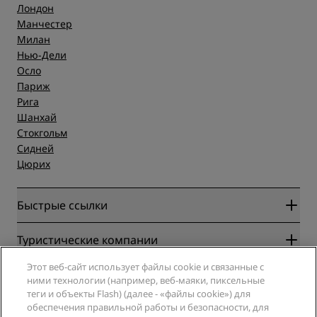
Лондон
Манчестер
Милан
Нью-Дели
Осло
Париж
Рига
Шанхай
Стокгольм
Сидней
Цюрих
Быстрые ссылки
Radisson Rewards
Туристические компании
Гарантия лучшей цены онлайн
Этот веб-сайт использует файлы cookie и связанные с
Blog
Партнеры
Компания
ними технологии (например, веб-маяки, пиксельные
Направления
Турагенты
теги и объекты Flash) (далее - «файлы cookie») для
Новые и будущие отели
Radisson Hotel Group
обеспечения правильной работы и безопасности, для
Юридическая информация
Приложение Radisson Hotels