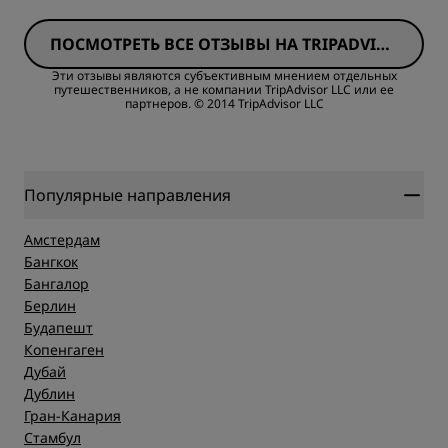
ПОСМОТРЕТЬ ВСЕ ОТЗЫВЫ НА TRIPADVISO
Расположение
R
Эти отзывы являются субъективным мнением отдельных
путешественников, а не компании TripAdvisor LLC или ее
партнеров.
© 2014 TripAdvisor LLC
Обслуживание
Популярные направления
Амстердам
Бангкок
Бангалор
Берлин
Будапешт
Копенгаген
Дубай
Дублин
Гран-Канария
Стамбул