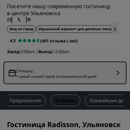
Посетите нашу современную гостиницу
в центре Ульяновска
Вид на город
Идеальный вариант для деловых поездок
Иде
4.5
(401 отзыва (-ов))
Заезд
3:00pm
Выезд
12:00pm
--
С
/ночь
* самый низкий тариф на ближайшие 60 дней
Предложения
Отзывы
Ближайшие дост
Гостиница Radisson, Ульяновск