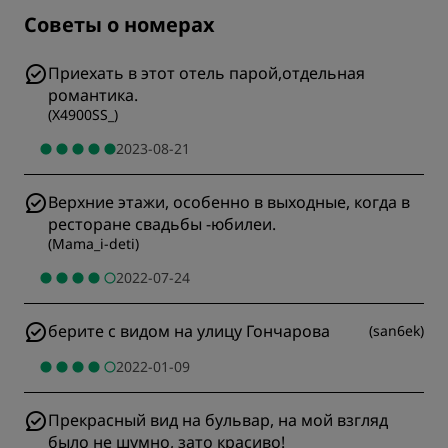
Советы о номерах
Приехать в этот отель парой,отдельная
романтика.
(
X4900SS_
)
2023-08-21
Верхние этажи, особенно в выходные, когда в
ресторане свадьбы -юбилеи.
(
Mama_i-deti
)
2022-07-24
берите с видом на улицу Гончарова
(
san6ek
)
2022-01-09
Прекрасный вид на бульвар, на мой взгляд
было не шумно, зато красиво!