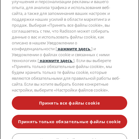
улучшения и персонализации рекламы и вашего
СМИ
Отели со статусом Sports Approved
опыта, для анализа трафика и использования веб-
Вакансии в RHG
Центр конфиденциальности
Помощь
Отели для семейного отдыха
сайта, а также для запоминания ваших настроек и
Вакансии в PPHE
Правовая оговорка
поддержки наших усилий в области маркетинга и
Охрана здоровья и безопасность
Вакансии в EHL
Условия и положения программы Radisson Rewards
продаж. Выбирая «Принять все файлы cookie», вы
Уведомления для клиентов
The Club by RHG
Социальные сети
Соглашение о пользовании сайтом
соглашаетесь с тем, что Radisson может собирать
Контактная информация
Возможности развития
данные о вас и использовать файлы cookie, как
Цифровая доступность
Часто задаваемые вопросы
Бренды Radisson Hotels
описано в нашем Уведомлении о
Социально ответственный бизнес
Заявление о современном рабстве
Карта сайта
конфиденциальности [
нажмите здесь
] и
Закупки
Уведомлении о файлах cookie и связанных с ними
технологиях [
нажмите здесь
]. Если вы выберете
«Принять только обязательные файлы cookie», мы
будем хранить только те файлы cookie, которые
являются обязательными для правильной работы веб-
сайта. Если вы хотите выбрать более конкретные
настройки, выберите «Настройки файлов cookie».
НЕ ПРОПУСТИТЕ НАШИ ПРЕДЛОЖЕНИЯ,
ПОЛЬЗУЮЩИЕСЯ НАИБОЛЬШЕЙ ПОПУЛЯРНОСТЬЮ
Принять все файлы cookie
Принять только обязательные файлы cookie
© 2026 Radisson Hotel Group.
Все права защищены. RHG Radisson
Hotel Group, Radisson, Radisson RED, Radisson Blu, Radisson Collection,
Radisson Individuals, Park Plaza, Park Inn, Country Inn & Suites, Prize by
Radisson, Radisson Rewards и Radisson Meetings являются