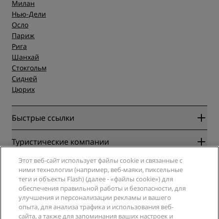
Милан
Нью-Дели
Осло
Париж
Рига
Шанхай
Стокгольм
Сидней
Цюрих
Быстрые ссылки
Radisson Rewards
Туристические компании
Гарантия лучшей цены онлайн
Этот веб-сайт использует файлы cookie и связанные с
Blog
Партнеры
Компания
ними технологии (например, веб-маяки, пиксельные
Направления
Турагенты
теги и объекты Flash) (далее - «файлы cookie») для
Новые и будущие отели
Radisson Hotel Group
обеспечения правильной работы и безопасности, для
Юридическая информация
Приложение Radisson Hotels
улучшения и персонализации рекламы и вашего
СМИ
Отели со статусом Sports Approved
опыта, для анализа трафика и использования веб-
Вакансии в RHG
Центр конфиденциальности
Помощь
Отели для семейного отдыха
сайта, а также для запоминания ваших настроек и