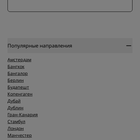
Популярные направления
Амстердам
Бангкок
Бангалор
Берлин
Будапешт
Копенгаген
Дубай
Дублин
Гран-Канария
Стамбул
Лондон
Манчестер