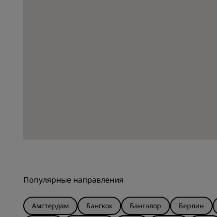
Популярные направления
Амстердам
Бангкок
Бангалор
Берлин