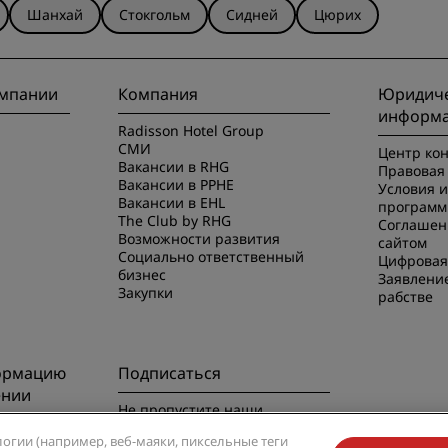
Шанхай
Стокгольм
Сидней
Цюрих
омпании
Компания
Юридиче
информ
Radisson Hotel Group
СМИ
Центр ко
Вакансии в RHG
Правовая 
Вакансии в PPHE
Условия 
Вакансии в EHL
программ
The Club by RHG
Соглашен
Возможности развития
сайтом
Социально ответственный
Цифровая
бизнес
Заявлени
Закупки
рабстве
ормацию
Подписаться
ении
Не пропустите наши
предложения, пользующиеся
риложением
логии (например, веб-маяки, пиксельные теги
наибольшей популярностью