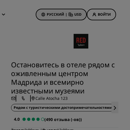
РУССКИЙ
|
USD
ВОЙТИ
дложения
isson Rewards
 бронирования
Акции отелей
Посмотрите наши
Остановитесь в отеле рядом с
предложения
оживленным центром
Выигрыш с первого раза
анием
Мадрида и всемирно
Тариф «Предложения дня»
известными музеями
Бронируйте заранее
Calle Atocha 123
Ознакомьтесь с нашими
пакетами услуг
Рядом с туристическими достопримечательностями
Здоров
иятия
4.0
(490 отзыва (-ов))
on
Идеи для путешествий