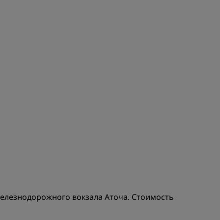
els
Как заработать баллы
Bookers and Planners
ЗАРЕГИСТРИРОВАТЬСЯ
у железнодорожного вокзала Аточа. Стоимость