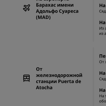
Барахас имени
На
Адольфо Суареса
Сяд
(MAD)
На
Из 
из 
Пе
От 
От
На
железнодорожной
Сяд
станции Puerta de
Atocha
На
На 
обо