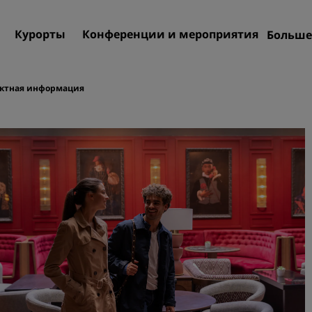
Курорты
Конференции и мероприятия
Больше
Пре
Rad
ктная информация
Мои
Поиск отеля
Направления
Курорты
Апартаменты с обслужив
Отели при аэропорте
Новые и будущие отели
Конференции и меропр
Откройте для себя Radiss
Meetings