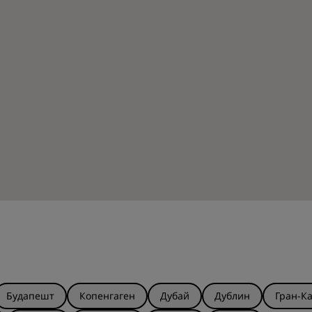
Будапешт
Копенгаген
Дубай
Дублин
Гран-К