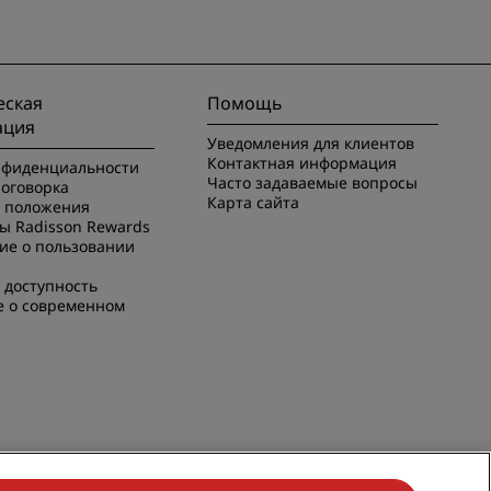
ская
Помощь
ация
Уведомления для клиентов
Контактная информация
нфиденциальности
Часто задаваемые вопросы
оговорка
Карта сайта
и положения
ы Radisson Rewards
ие о пользовании
 доступность
е о современном