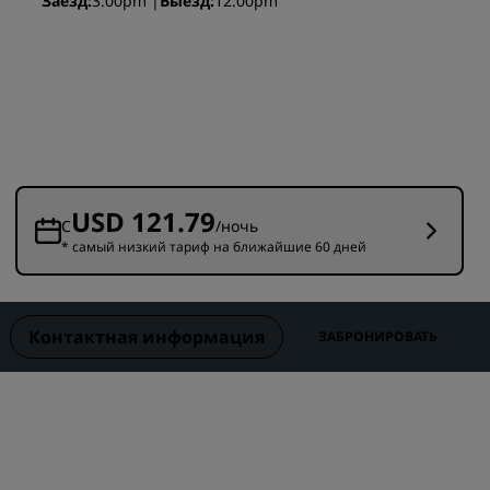
Заезд
3:00pm
Выезд
12:00pm
Отели для семейного отдыха
ие для
Rad Pets
Помещения для свадеб
Пребывания в экологичных
ения
отелях
Размещение спортивных
команд
USD 121.79
Деловой путешественник
С
/ночь
* самый низкий тариф на ближайшие 60 дней
Отели в центре города
Посетите наш блог
Контактная информация
ЗАБРОНИРОВАТЬ
Radisson Rewards
Откройте для себя Radisson
Rewards
Привилегии
Как использовать баллы