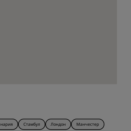
анария
Стамбул
Лондон
Манчестер