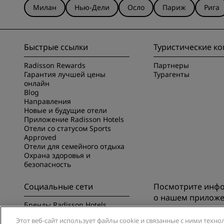
Милан
Нью-Дели
Осло
Париж
Рига
Быстрые ссылки
Туристические к
Radisson Rewards
Партнеры
Гарантия лучшей цены
Турагенты
онлайн
Blog
Направления
Новые и будущие отели
Приложение Radisson Hotels
Отели со статусом Sports
Approved
Отели для семейного отдыха
Охрана здоровья и
безопасность
Социальные сети
Посмотрите инф
о нашем прилож
Бренды Radisson Hotels
Познакомьтесь с п
Этот веб-сайт использует файлы cookie и связанные с ними техно