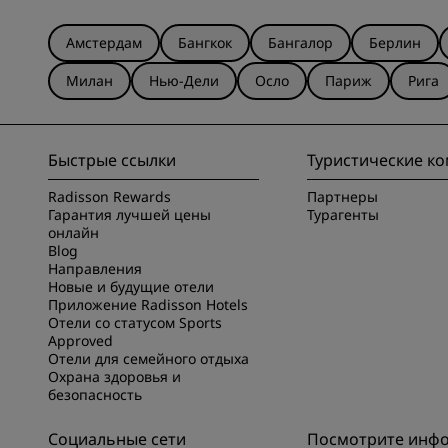
Амстердам
Бангкок
Бангалор
Берлин
Милан
Нью-Дели
Осло
Париж
Рига
Быстрые ссылки
Туристические к
Radisson Rewards
Партнеры
Гарантия лучшей цены
Турагенты
онлайн
Blog
Направления
Новые и будущие отели
Приложение Radisson Hotels
Отели со статусом Sports
Approved
Отели для семейного отдыха
Охрана здоровья и
безопасность
Социальные сети
Посмотрите инф