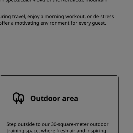
els
Как заработать баллы
ring travel, enjoy a morning workout, or de-stress
Bookers and Planners
s offer a motivating environment for every guest.
ЗАРЕГИСТРИРОВАТЬСЯ
Outdoor area
Step outside to our 30-square-meter outdoor
training space, where fresh air and inspiring