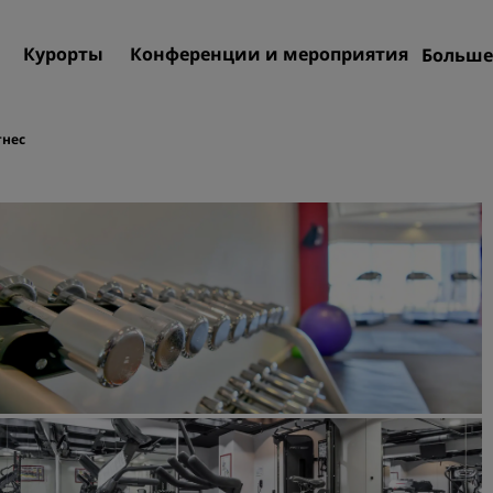
Курорты
Конференции и мероприятия
Больше
Пре
Rad
нес
Мои
Поиск отеля
Направления
Курорты
Апартаменты с обслужив
Отели при аэропорте
Новые и будущие отели
Конференции и меропр
Откройте для себя Radiss
Meetings