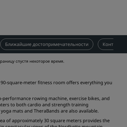
Отели для семейного отдыха
ие для
Rad Pets
Помещения для свадеб
Пребывания в экологичных
ения
отелях
Размещение спортивных
Ближайшие достопримечательности
Контактна
команд
Деловой путешественник
траницу спустя некоторое время.
Отели в центре города
Посетите наш блог
s 90-square-meter fitness room offers everything you
Radisson Rewards
igh-performance rowing machine, exercise bikes, and
Откройте для себя Radisson
aters to both cardio and strength training
Rewards
g, yoga mats and TheraBands are also available.
Привилегии
rea of approximately 30 square meters provides the
Как использовать баллы
ng in spectacular views of the Nordkette mountain