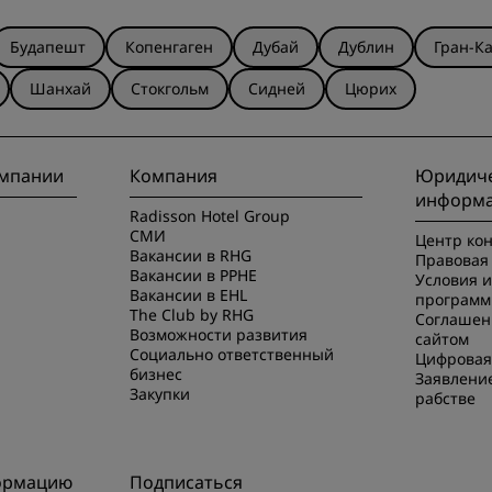
Будапешт
Копенгаген
Дубай
Дублин
Гран-К
Шанхай
Стокгольм
Сидней
Цюрих
омпании
Компания
Юридиче
информ
Radisson Hotel Group
СМИ
Центр ко
Вакансии в RHG
Правовая 
Вакансии в PPHE
Условия 
Вакансии в EHL
программ
The Club by RHG
Соглашен
Возможности развития
сайтом
Социально ответственный
Цифровая
бизнес
Заявлени
Закупки
рабстве
ормацию
Подписаться