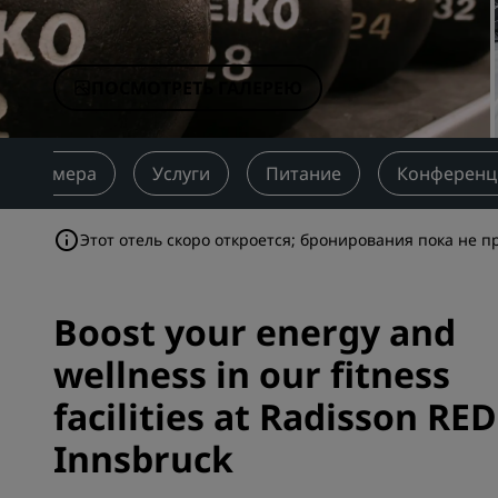
Аффилированные бренды в Китае
ПОСМОТРЕТЬ ГАЛЕРЕЮ
Номера
Услуги
Питание
Конференц
Этот отель скоро откроется; бронирования пока не п
Boost your energy and
wellness in our fitness
facilities at Radisson RED
Innsbruck