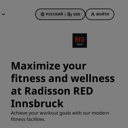
РУССКИЙ
|
USD
ВОЙТИ
дложения
isson Rewards
 бронирования
Акции отелей
Посмотрите наши
Maximize your
предложения
Выигрыш с первого раза
fitness and wellness
анием
Тариф «Предложения дня»
at Radisson RED
Бронируйте заранее
Ознакомьтесь с нашими
Innsbruck
пакетами услуг
иятия
Achieve your workout goals with our modern
on
fitness facilities.
Идеи для путешествий