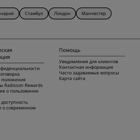
анария
Стамбул
Лондон
Манчестер
ская
Помощь
ация
Уведомления для клиентов
Контактная информация
нфиденциальности
Часто задаваемые вопросы
оговорка
Карта сайта
и положения
ы Radisson Rewards
ие о пользовании
 доступность
е о современном