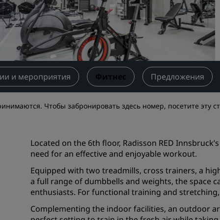
Забронировать помещен
мероприятия
Запросить ценовое
предложение
Направления для провед
мероприятий
ии и мероприятия
Фитнес
Предложения
Отраслевые решения
ринимаются. Чтобы забронировать здесь номер, посетите эту с
Найти рейсы
Найти рейсы
Located on the 6th floor, Radisson RED Innsbruck’
need for an effective and enjoyable workout.
Питание
Equipped with two treadmills, cross trainers, a h
a full range of dumbbells and weights, the space c
Поиск ресторана
enthusiasts. For functional training and stretchin
Цифровые услуги
Complementing the indoor facilities, an outdoor a
perfect setting to train in the fresh air while taki