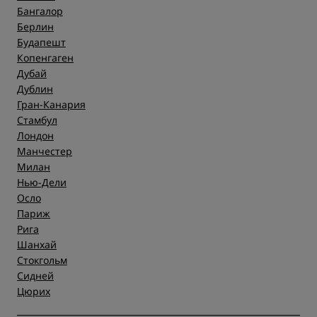
Бангалор
Берлин
Будапешт
Копенгаген
Дубай
Дублин
Гран-Канария
Стамбул
Лондон
Манчестер
Милан
Нью-Дели
Осло
Париж
Рига
Шанхай
Стокгольм
Сидней
Цюрих