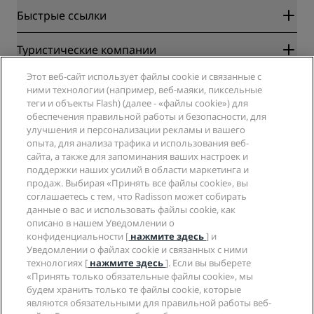
Быстрые ссылки
Radisson Rewards
Туристические компании
Гарантия лучшей цены онлайн
Этот веб-сайт использует файлы cookie и связанные с
Blog
Партнеры
Компания
ними технологии (например, веб-маяки, пиксельные
Направления
Турагенты
теги и объекты Flash) (далее - «файлы cookie») для
Новые и будущие отели
Radisson Hotel Group
обеспечения правильной работы и безопасности, для
Юридическая информация
Приложение Radisson Hotels
улучшения и персонализации рекламы и вашего
СМИ
Отели со статусом Sports Approved
опыта, для анализа трафика и использования веб-
Вакансии в RHG
Центр конфиденциальности
Помощь
Отели для семейного отдыха
сайта, а также для запоминания ваших настроек и
Вакансии в PPHE
Правовая оговорка
поддержки наших усилий в области маркетинга и
Охрана здоровья и безопасность
Вакансии в EHL
Условия и положения программы Radisson Rewards
продаж. Выбирая «Принять все файлы cookie», вы
Уведомления для клиентов
The Club by RHG
Социальные сети
Соглашение о пользовании сайтом
соглашаетесь с тем, что Radisson может собирать
Контактная информация
Возможности развития
данные о вас и использовать файлы cookie, как
Цифровая доступность
Часто задаваемые вопросы
Бренды Radisson Hotels
описано в нашем Уведомлении о
Социально ответственный бизнес
Заявление о современном рабстве
Карта сайта
конфиденциальности [
нажмите здесь
] и
Закупки
Уведомлении о файлах cookie и связанных с ними
технологиях [
нажмите здесь
]. Если вы выберете
«Принять только обязательные файлы cookie», мы
будем хранить только те файлы cookie, которые
являются обязательными для правильной работы веб-