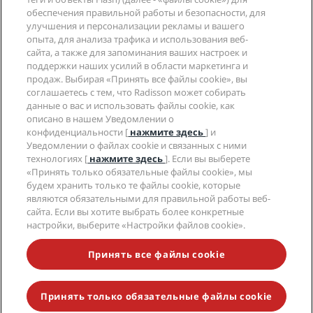
Новые и будущие отели
Radisson Hotel Group
обеспечения правильной работы и безопасности, для
Юридическая информация
Приложение Radisson Hotels
улучшения и персонализации рекламы и вашего
СМИ
Отели со статусом Sports Approved
опыта, для анализа трафика и использования веб-
Вакансии в RHG
Центр конфиденциальности
Помощь
Отели для семейного отдыха
сайта, а также для запоминания ваших настроек и
Вакансии в PPHE
Правовая оговорка
Охрана здоровья и безопасность
поддержки наших усилий в области маркетинга и
Вакансии в EHL
Условия и положения программы Radisson Rewards
продаж. Выбирая «Принять все файлы cookie», вы
Уведомления для клиентов
The Club by RHG
Социальные сети
Соглашение о пользовании сайтом
соглашаетесь с тем, что Radisson может собирать
Контактная информация
Возможности развития
данные о вас и использовать файлы cookie, как
Цифровая доступность
Часто задаваемые вопросы
Бренды Radisson Hotels
Социально ответственный бизнес
описано в нашем Уведомлении о
Заявление о современном рабстве
Карта сайта
конфиденциальности [
нажмите здесь
] и
Закупки
Уведомлении о файлах cookie и связанных с ними
технологиях [
нажмите здесь
]. Если вы выберете
«Принять только обязательные файлы cookie», мы
будем хранить только те файлы cookie, которые
являются обязательными для правильной работы веб-
сайта. Если вы хотите выбрать более конкретные
настройки, выберите «Настройки файлов cookie».
НЕ ПРОПУСТИТЕ НАШИ ПРЕДЛОЖЕНИЯ,
ПОЛЬЗУЮЩИЕСЯ НАИБОЛЬШЕЙ ПОПУЛЯРНОСТЬЮ
Принять все файлы cookie
Принять только обязательные файлы cookie
© 2026 Radisson Hotel Group.
Все права защищены. RHG Radisson