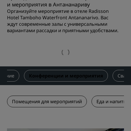
и мероприятия в Антананариву
Организуйте мероприятие в отеле Radisson
Hotel Tamboho Waterfront Antananarivo. Вас
ждут современные залы с универсальными
вариантами рассадки и приятными удобствами.
итание
Конференции и мероприятия
Свад
Помещения для мероприятий
Еда и напитки