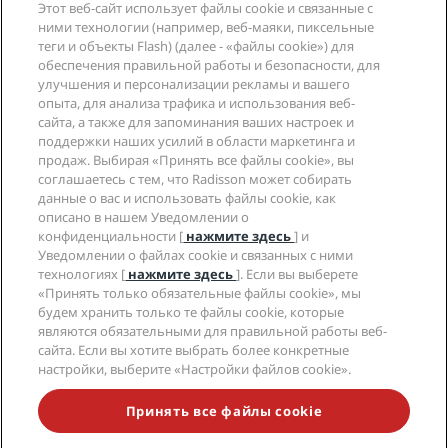
Этот веб-сайт использует файлы cookie и связанные с
Blog
Партнеры
Компания
ними технологии (например, веб-маяки, пиксельные
Направления
Турагенты
теги и объекты Flash) (далее - «файлы cookie») для
Новые и будущие отели
Radisson Hotel Group
обеспечения правильной работы и безопасности, для
Юридическая информация
Приложение Radisson Hotels
улучшения и персонализации рекламы и вашего
СМИ
Отели со статусом Sports Approved
опыта, для анализа трафика и использования веб-
Вакансии в RHG
Центр конфиденциальности
Помощь
Отели для семейного отдыха
сайта, а также для запоминания ваших настроек и
Вакансии в PPHE
Правовая оговорка
Охрана здоровья и безопасность
поддержки наших усилий в области маркетинга и
Вакансии в EHL
Условия и положения программы Radisson Rewards
продаж. Выбирая «Принять все файлы cookie», вы
Уведомления для клиентов
The Club by RHG
Социальные сети
Соглашение о пользовании сайтом
соглашаетесь с тем, что Radisson может собирать
Контактная информация
Возможности развития
данные о вас и использовать файлы cookie, как
Цифровая доступность
Часто задаваемые вопросы
Бренды Radisson Hotels
Социально ответственный бизнес
описано в нашем Уведомлении о
Заявление о современном рабстве
Карта сайта
конфиденциальности [
нажмите здесь
] и
Закупки
Уведомлении о файлах cookie и связанных с ними
технологиях [
нажмите здесь
]. Если вы выберете
«Принять только обязательные файлы cookie», мы
будем хранить только те файлы cookie, которые
являются обязательными для правильной работы веб-
сайта. Если вы хотите выбрать более конкретные
настройки, выберите «Настройки файлов cookie».
НЕ ПРОПУСТИТЕ НАШИ ПРЕДЛОЖЕНИЯ,
ПОЛЬЗУЮЩИЕСЯ НАИБОЛЬШЕЙ ПОПУЛЯРНОСТЬЮ
Принять все файлы cookie