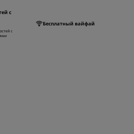
тей с
Бесплатный вайфай
остей с
тями