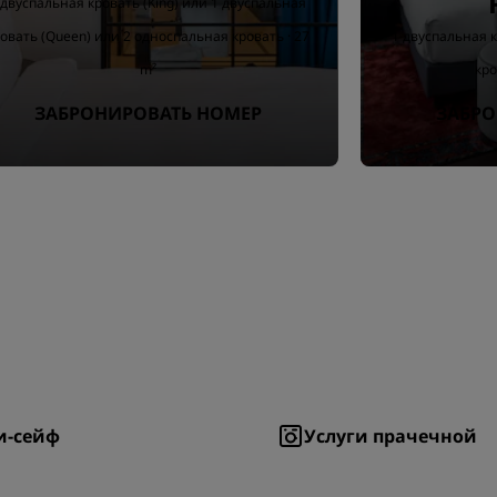
 двуспальная кровать (King) или 1 двуспальная
овать (Queen) или 2 односпальная кровать · 27
1 двуспальная к
m²
кро
ЗАБРОНИРОВАТЬ НОМЕР
ЗАБРО
и-сейф
Услуги прачечной