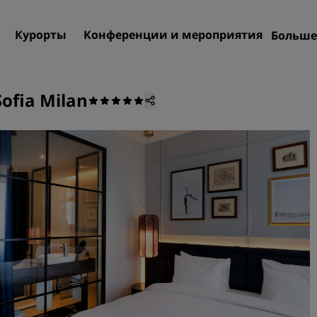
Курорты
Конференции и мероприятия
Больше
Пре
Rad
Sofia Milan
Мои
Поиск отеля
Направления
Курорты
Апартаменты с обслужив
Отели при аэропорте
Новые и будущие отели
Конференции и меропр
Откройте для себя Radiss
Meetings