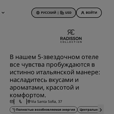
РУССКИЙ
|
USD
ВОЙТИ
дложения
isson Rewards
 бронирования
Акции отелей
Посмотрите наши
В нашем 5-звездочном отеле
предложения
все чувства пробуждаются в
Выигрыш с первого раза
анием
истинно итальянской манере:
Тариф «Предложения дня»
насладитесь вкусами и
Бронируйте заранее
ароматами, красотой и
Ознакомьтесь с нашими
пакетами услуг
комфортом.
иятия
Via Santa Sofia, 37
on
Идеи для путешествий
Полностью возобновляемая энергия
Центральное распол