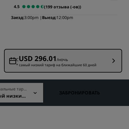
Отели для семейного отдыха
ие для
4.5
(199 отзыва (-ов))
Rad Pets
Заезд
3:00pm
Выезд
12:00pm
Помещения для свадеб
Пребывания в экологичных
ения
отелях
Размещение спортивных
команд
USD 296.01
Деловой путешественник
С
/ночь
* самый низкий тариф на ближайшие 60 дней
Отели в центре города
Посетите наш блог
альные тари
Radisson Rewards
ЗАБРОНИРОВАТЬ
ый низкий
упный тар
Откройте для себя Radisson
Rewards
Привилегии
Как использовать баллы