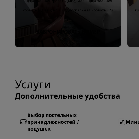
1 двуспальная кровать (King) или 1 двуспальная
1
кровать (Queen) или 2 односпальная кровать · 23
кр
m²
ЗАБРОНИРОВАТЬ НОМЕР
Услуги
Дополнительные удобства
Выбор постельных
принадлежностей /
Мин
подушек