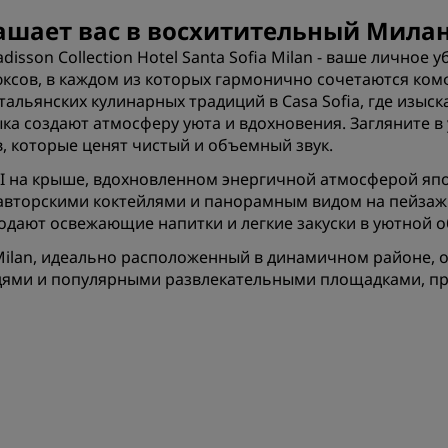
Приложение Radisson Hot
ашает вас в восхитительный Мила
sson Collection Hotel Santa Sofia Milan - ваше личное 
сов, в каждом из которых гармонично сочетаются комф
альянских кулинарных традиций в Casa Sofia, где изыс
а создают атмосферу уюта и вдохновения. Загляните в 
в, которые ценят чистый и объемный звук.
I на крыше, вдохновленном энергичной атмосферой япо
авторскими коктейлями и панорамным видом на пейзаж 
 подают освежающие напитки и легкие закуски в уютной о
fia Milan, идеально расположенный в динамичном районе
ями и популярными развлекательными площадками, пре