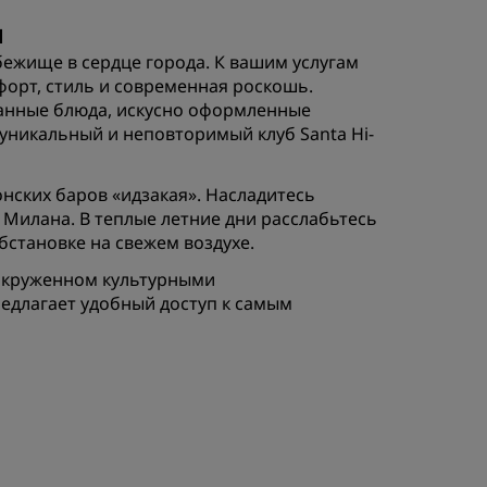
els
н
Как заработать баллы
убежище в сердце города. К вашим услугам
Bookers and Planners
орт, стиль и современная роскошь.
канные блюда, искусно оформленные
уникальный и неповторимый клуб Santa Hi-
ЗАРЕГИСТРИРОВАТЬСЯ
нских баров «идзакая». Насладитесь
Милана. В теплые летние дни расслабьтесь
бстановке на свежем воздухе.
, окруженном культурными
длагает удобный доступ к самым