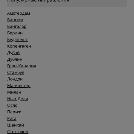
Амстердам
Бангкок
Бангалор
Берлин
Будапешт
Копенгаген
Дубай
Дублин
Гран-Канария
Стамбул
Лондон
Манчестер
Милан
Нью-Дели
Осло
Париж
Рига
Шанхай
Стокгольм