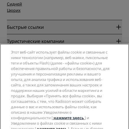
Сидней
Цюрих
Быстрые ссылки
Radisson Rewards
Туристические компании
Гарантия лучшей цены онлайн
Этот веб-сайт использует файлы cookie и связанные с
Blog
Партнеры
Компания
ними технологии (например, веб-маяки, пиксельные
Направления
Турагенты
теги и объекты Flash) (далее - «файлы cookie») для
Новые и будущие отели
Radisson Hotel Group
обеспечения правильной работы и безопасности, для
Юридическая информация
Приложение Radisson Hotels
улучшения и персонализации рекламы и вашего
СМИ
Отели со статусом Sports Approved
опыта, для анализа трафика и использования веб-
Вакансии в RHG
Центр конфиденциальности
Помощь
Отели для семейного отдыха
сайта, а также для запоминания ваших настроек и
Вакансии в PPHE
Правовая оговорка
поддержки наших усилий в области маркетинга и
Охрана здоровья и безопасность
Вакансии в EHL
Условия и положения программы Radisson Rewards
продаж. Выбирая «Принять все файлы cookie», вы
Уведомления для клиентов
The Club by RHG
Социальные сети
Соглашение о пользовании сайтом
соглашаетесь с тем, что Radisson может собирать
Контактная информация
Возможности развития
данные о вас и использовать файлы cookie, как
Цифровая доступность
Часто задаваемые вопросы
Бренды Radisson Hotels
описано в нашем Уведомлении о
Социально ответственный бизнес
Заявление о современном рабстве
Карта сайта
конфиденциальности [
нажмите здесь
] и
Закупки
Уведомлении о файлах cookie и связанных с ними
технологиях [
нажмите здесь
]. Если вы выберете