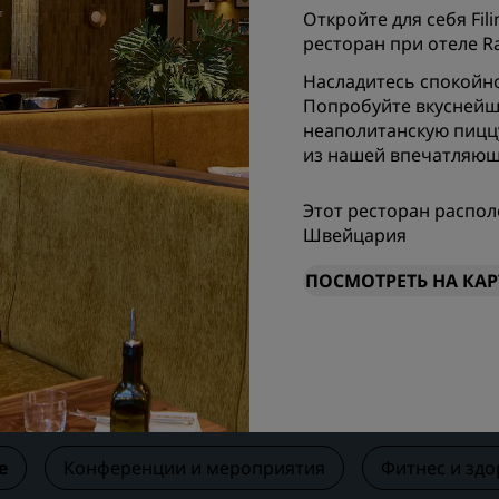
Откройте для себя Fi
Забронировать помещен
ресторан при отеле Rad
мероприятия
Запросить ценовое
Насладитесь спокойн
предложение
Попробуйте вкуснейши
неаполитанскую пиццу
Направления для провед
из нашей впечатляющ
мероприятий
Отраслевые решения
Этот ресторан располо
Швейцария
Найти рейсы
ПОСМОТРЕТЬ НА КАР
Найти рейсы
Питание
Поиск ресторана
е
Конференции и мероприятия
Фитнес и зд
Цифровые услуги