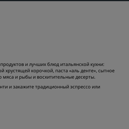
els
Как заработать баллы
Bookers and Planners
ЗАРЕГИСТРИРОВАТЬСЯ
х продуктов и лучших блюд итальянской кухни:
й хрустящей корочкой, паста «аль денте», сытное
го мяса и рыбы и восхитительные десерты.
нти и закажите традиционный эспрессо или