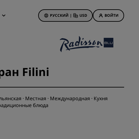
РУССКИЙ
|
USD
ВОЙТИ
дложения
isson Rewards
 бронирования
Акции отелей
Посмотрите наши
ан Filini
предложения
Выигрыш с первого раза
анием
Тариф «Предложения дня»
Бронируйте заранее
ьянская · Местная · Международная · Кухня
Традиционные блюда
Ознакомьтесь с нашими
пакетами услуг
иятия
on
Идеи для путешествий