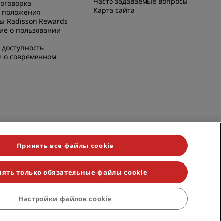
Часто задаваемые вопросы
оговорка
Карта сайта
и положения
ы Radisson Rewards
ие о пользовании
 доступность
е о современном
Принять все файлы cookie
ять только обязательные файлы cookie
Настройки файлов cookie
ividuals, Park Plaza, Park Inn, Country Inn & Suites, Prize by