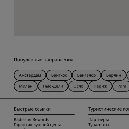
Популярные направления
Амстердам
Бангкок
Бангалор
Берлин
Милан
Нью-Дели
Осло
Париж
Рига
Быстрые ссылки
Туристические к
Radisson Rewards
Партнеры
Гарантия лучшей цены
Турагенты