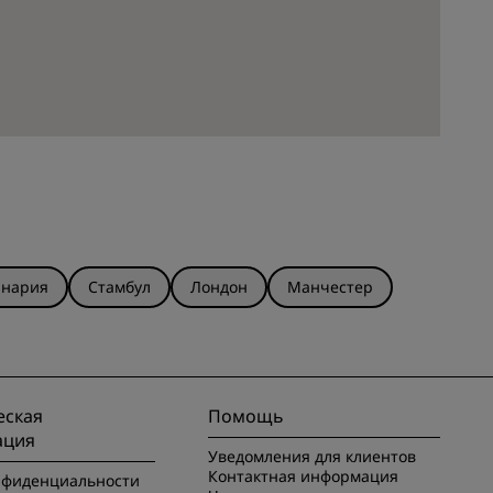
анария
Стамбул
Лондон
Манчестер
ская
Помощь
ация
Уведомления для клиентов
Контактная информация
нфиденциальности