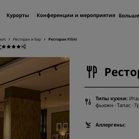
Курорты
Конференции и мероприятия
Больше
Пре
Rad
port
Ресторан и бар
Ресторан Filini
t
Мои
Поиск отеля
Направления
Рестор
Курорты
Апартаменты с обслужив
Отели при аэропорте
Типы кухни:
Итал
Новые и будущие отели
фьюжн · Тапас · 
Конференции и меропр
Аллергены:
Откройте для себя Radiss
Meetings