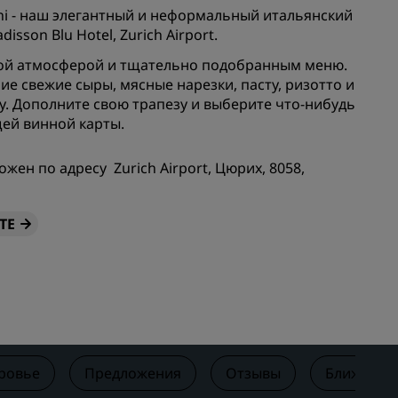
Отели для семейного отдыха
lini - наш элегантный и неформальный итальянский
ие для
isson Blu Hotel, Zurich Airport.
Rad Pets
ой атмосферой и тщательно подобранным меню.
Помещения для свадеб
е свежие сыры, мясные нарезки, пасту, ризотто и
Пребывания в экологичных
. Дополните свою трапезу и выберите что-нибудь
ения
отелях
ей винной карты.
Размещение спортивных
команд
жен по адресу Zurich Airport, Цюрих, 8058,
Деловой путешественник
Отели в центре города
ТЕ
Посетите наш блог
Radisson Rewards
Откройте для себя Radisson
Rewards
Привилегии
оровье
Предложения
Отзывы
Ближайши
Как использовать баллы