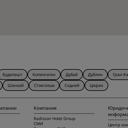
Будапешт
Копенгаген
Дубай
Дублин
Гран-К
Шанхай
Стокгольм
Сидней
Цюрих
омпании
Компания
Юридиче
информ
Radisson Hotel Group
СМИ
Центр ко