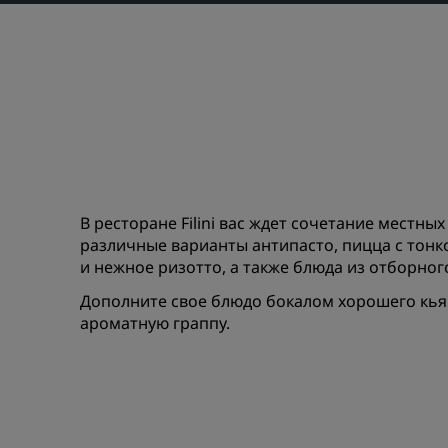
Приложение Radisson Hot
В ресторане Filini вас ждет сочетание местны
различные варианты антипасто, пицца с тонко
и нежное ризотто, а также блюда из отборно
Дополните свое блюдо бокалом хорошего кья
ароматную граппу.