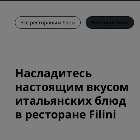
Все рестораны и бары
Ресторан Filini
Насладитесь
настоящим вкусом
итальянских блюд
в ресторане Filini