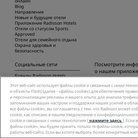
онлайн
Blog
Направления
Новые и будущие отели
Приложение Radisson Hotels
Отели со статусом Sports
Approved
Отели для семейного отдыха
Охрана здоровья и
безопасность
Социальные сети
Посмотрите инф
о нашем прилож
Бренды Radisson Hotels
Познакомьтесь с п
Этот веб-сайт использует файлы cookie и связанные с ними техно
Radisson Hotels
и объекты Flash) (далее - «файлы cookie») для обеспечения пра
и персонализации рекламы и вашего опыта, для анализа трафика 
запоминания ваших настроек и поддержки наших усилий в обла
все файлы cookie», вы соглашаетесь с тем, что Radisson может с
cookie, как описано в нашем Уведомлении о конфиденциальности
cookie и связанных с ними технологиях [
нажмите здесь
]. Если
© 2026 Radisson Hotel Group.
Все права защищены. RHG Radisson Hotel 
файлы cookie», мы будем хранить только те файлы cookie, кото
Radisson, Radisson Rewards и Radisson Meetings являются торговым
работы веб-сайта. Если вы хотите выбрать более конкретные нас