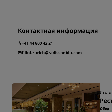
Контактная информация
+41 44 800 42 21
filini.zurich@radissonblu.com
Италья
Рест
Обед
-