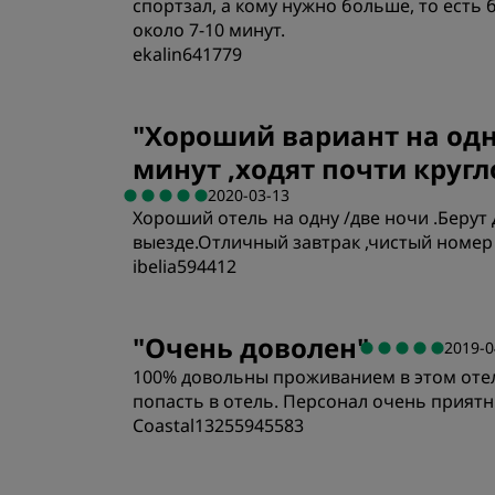
спортзал, а кому нужно больше, то есть 
около 7-10 минут.
ekalin641779
Номера
"
Хороший вариант на одн
минут ,ходят почти круг
Расположение
2020-03-13
Хороший отель на одну /две ночи .Берут
выезде.Отличный завтрак ,чистый номер 
ibelia594412
Номера
"
Очень доволен
"
2019-0
100% довольны проживанием в этом отел
Расположение
попасть в отель. Персонал очень приятн
Coastal13255945583
Номера