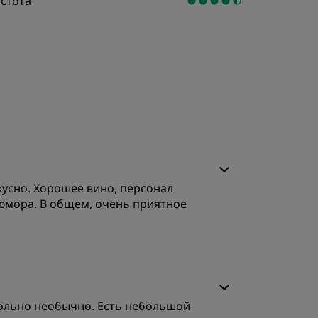
стота
els
Как заработать баллы
Bookers and Planners
ЗАРЕГИСТРИРОВАТЬСЯ
кусно. Хорошее вино, персонал
юмора. В общем, очень приятное
овольно необычно. Есть небольшой