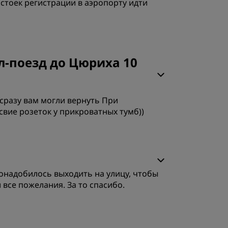
 стоек регистрации в аэропорту идти
ачество сна
л-поезд до Цюриха 10
бслуживание
 сразу вам могли вернуть При
свие розеток у прикроватных тумб))
ачество сна
онадобилось выходить на улицу, чтобы
бслуживание
все пожелания. За то спасибо.
ачество сна