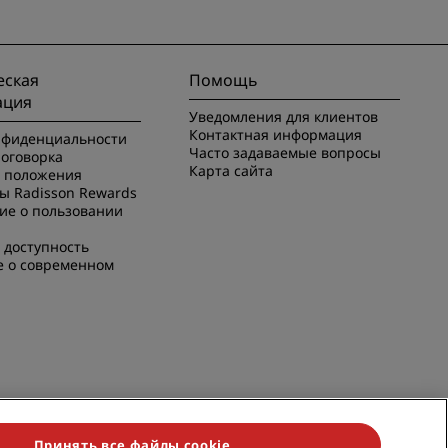
ская
Помощь
ация
Уведомления для клиентов
Контактная информация
нфиденциальности
Часто задаваемые вопросы
оговорка
Карта сайта
и положения
ы Radisson Rewards
ие о пользовании
 доступность
е о современном
Принять все файлы cookie