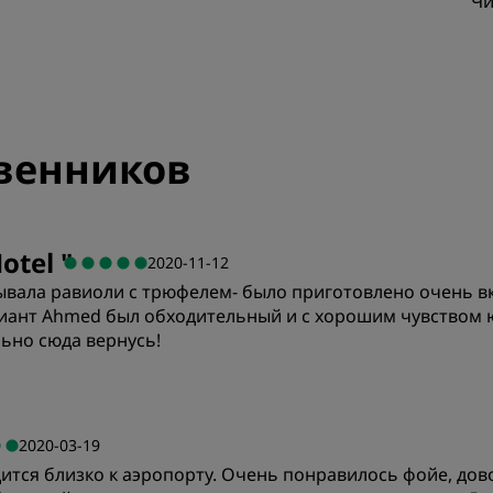
Чи
Приложение Radisson Hot
венников
Hotel
"
2020-11-12
зывала равиоли с трюфелем- было приготовлено очень в
ант Ahmed был обходительный и с хорошим чувством 
ьно сюда вернусь!
2020-03-19
дится близко к аэропорту. Очень понравилось фойе, д