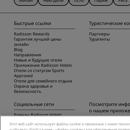
Милан
Нью-Дели
Осло
Париж
Рига
Быстрые ссылки
Туристические к
Radisson Rewards
Партнеры
Гарантия лучшей цены
Турагенты
онлайн
Blog
Направления
Новые и будущие отели
Приложение Radisson Hotels
Отели со статусом Sports
Approved
Отели для семейного отдыха
Охрана здоровья и
безопасность
Социальные сети
Посмотрите инф
о нашем прилож
Бренды Radisson Hotels
Познакомьтесь с п
Этот веб-сайт использует файлы cookie и связанные с ними техно
Radisson Hotels
и объекты Flash) (далее - «файлы cookie») для обеспечения пра