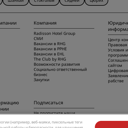
Шанхай
Стокгольм
Сидней
Цюрих
омпании
Компания
Юридиче
информ
Radisson Hotel Group
СМИ
Центр ко
Вакансии в RHG
Правовая 
Вакансии в PPHE
Условия 
Вакансии в EHL
программ
The Club by RHG
Соглашен
Возможности развития
сайтом
Социально ответственный
Цифровая
бизнес
Заявлени
Закупки
рабстве
ормацию
Подписаться
ении
Не пропустите наши
предложения, пользующиеся
риложением
логии (например, веб-маяки, пиксельные теги
наибольшей популярностью
вильной работы и безопасности, для улучшения