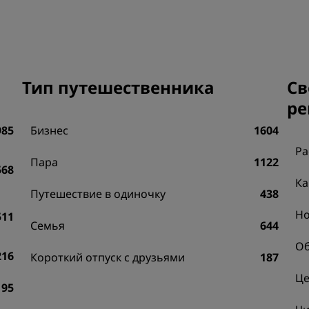
Забронировать помещен
мероприятия
Запросить ценовое
предложение
Тип путешественника
Св
Направления для провед
мероприятий
ре
Отраслевые решения
985
Бизнес
1604
Ра
Найти рейсы
Пара
1122
568
Ка
Найти рейсы
Путешествие в одиночку
438
Н
511
Семья
Питание
644
Об
Поиск ресторана
216
Короткий отпуск с друзьями
187
Це
195
Цифровые услуги