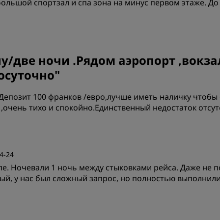
большой спортзал и спа зона на минус первом этаже. До
Цена/качество
К
у/две ночи .Рядом аэропорт ,вокза
лосуточно
"
Чистота
О
 Депозит 100 франков /евро,лучше иметь наличку чтобы
,очень тихо и спокойно.Единственный недостаток отсут
Цена/качество
К
4-24
е. Ночевали 1 ночь между стыковками рейса. Даже не п
Чистота
О
ый, у нас был сложный запрос, но полностью выполнили 
Цена/качество
К