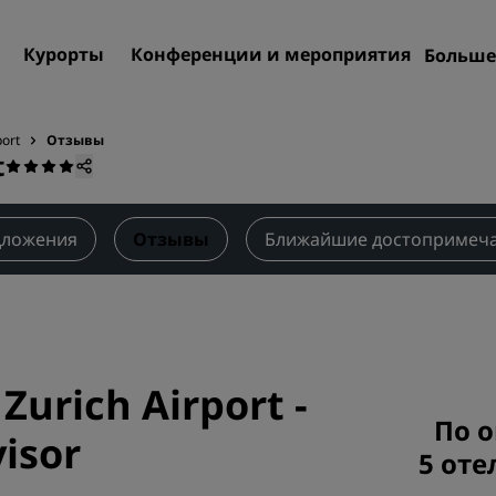
Курорты
Конференции и мероприятия
Больше
Пре
Rad
port
Отзывы
t
Мои
Поиск отеля
Направления
дложения
Отзывы
Ближайшие достопримеча
Курорты
Апартаменты с обслужив
Отели при аэропорте
Новые и будущие отели
 Zurich Airport
-
Конференции и меропр
По о
isor
5 оте
Откройте для себя Radiss
Meetings