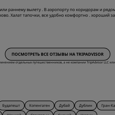
ли раннему вылету . В аэропорту по коридорам и рядом 
Чистота
О
ово. Халат тапочки, все удобно комфортно . хороший зав
Качество сна
О
ПОСМОТРЕТЬ ВСЕ ОТЗЫВЫ НА TRIPADVISOR
мнением отдельных путешественников, а не компании TripAdvisor LLC или
Будапешт
Копенгаген
Дубай
Дублин
Гран-К