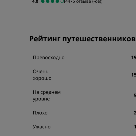
4.0
(4475 отзыва (-ов))
Аффилированные бренды в Китае
Рейтинг путешественников
Превосходно
1
Очень
1
хорошо
На среднем
уровне
Плохо
Ужасно