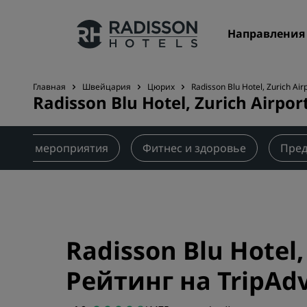
Направления
Главная
Швейцария
Цюрих
Radisson Blu Hotel, Zurich Air
Radisson Blu Hotel, Zurich Airpor
Наши бренды
Бренды Radisson Hotels
ции и мероприятия
Фитнес и здоровье
Пре
Radisson Blu Hotel,
Рейтинг на TripAdv