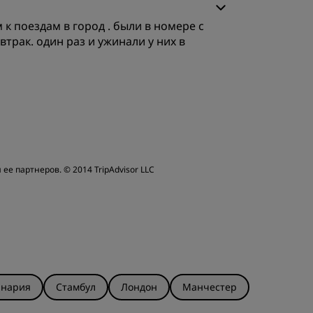
к поездам в город . были в номере с
бслуживание
трак. один раз и ужинали у них в
бслуживание
 ее партнеров.
© 2014 TripAdvisor LLC
анария
Стамбул
Лондон
Манчестер