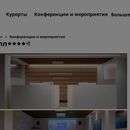
Курорты
Конференции и мероприятия
Больше
Пре
Rad
nn
Конференции и мероприятия
inn
Мои
Поиск отеля
Направления
Курорты
Апартаменты с обслужив
Отели при аэропорте
Новые и будущие отели
Конференции и меропр
Откройте для себя Radiss
Meetings