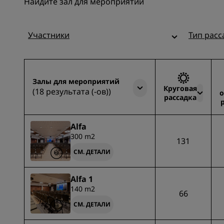
Найдите зал для мероприятий
Участники
Тип расс
Залы для мероприятий
Круговая
(18 результата (-ов))
о
рассадка
Alfa
300 m2
131
СМ. ДЕТАЛИ
Alfa 1
140 m2
66
СМ. ДЕТАЛИ