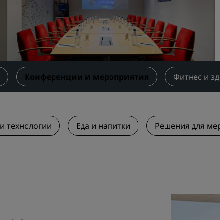
Забронировать помещен
мероприятия
Запросить ценовое
предложение
Направления для провед
мероприятий
Конференции и мероприятия
Фитнес и з
Отраслевые решения
Найти рейсы
 и технологии
Еда и напитки
Решения для ме
Найти рейсы
Питание
Поиск ресторана
Цифровые услуги