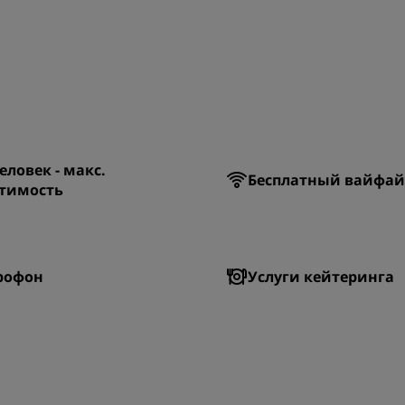
еловек - макс.
Бесплатный вайфай
тимость
рофон
Услуги кейтеринга