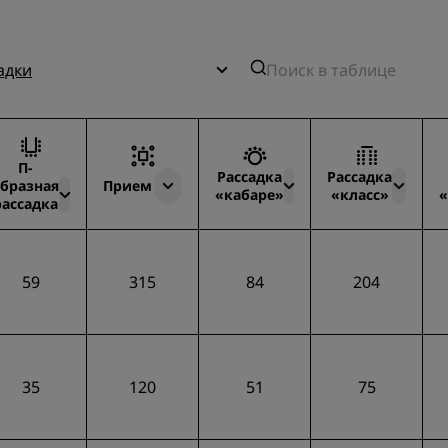
адки
П-
Рассадка
Рассадка
бразная
Прием
«кабаре»
«класс»
«
рассадка
59
315
84
204
35
120
51
75