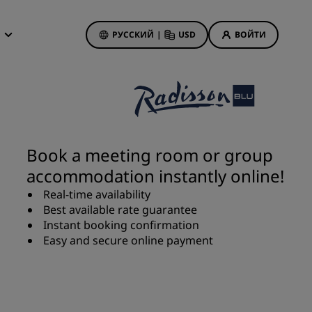
РУССКИЙ
|
USD
ВОЙТИ
дложения
isson Rewards
 бронирования
Акции отелей
Посмотрите наши
Book a meeting room or group
предложения
accommodation instantly online!
Выигрыш с первого раза
анием
Real-time availability
Тариф «Предложения дня»
Best available rate guarantee
Бронируйте заранее
Instant booking confirmation
Ознакомьтесь с нашими
Easy and secure online payment
пакетами услуг
иятия
on
Идеи для путешествий