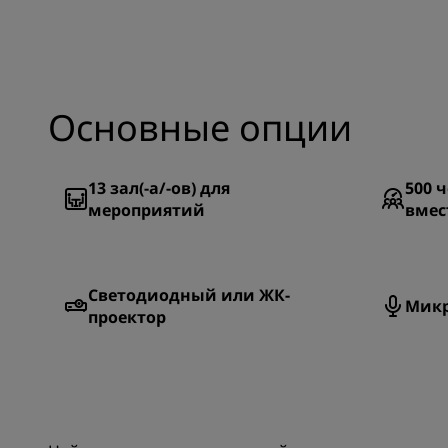
Основные опции
13
зал(-а/-ов) для
500
ч
мероприятий
вмес
Светодиодный или ЖК-
Мик
проектор