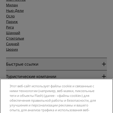
Милан
Нью-Дели
Осло
Париж
Рига
Шанхай
Стокгольм
Сидней
Цюрих
Быстрые ссылки
Radisson Rewards
Туристические компании
Гарантия лучшей цены онлайн
Этот веб-сайт использует файлы cookie и связанные с
Blog
Партнеры
Компания
ними технологии (например, веб-маяки, пиксельные
Направления
Турагенты
теги и объекты Flash) (далее - «файлы cookie») для
Новые и будущие отели
Radisson Hotel Group
обеспечения правильной работы и безопасности, для
Юридическая информация
Приложение Radisson Hotels
улучшения и персонализации рекламы и вашего
СМИ
Отели со статусом Sports Approved
опыта, для анализа трафика и использования веб-
Вакансии в RHG
Центр конфиденциальности