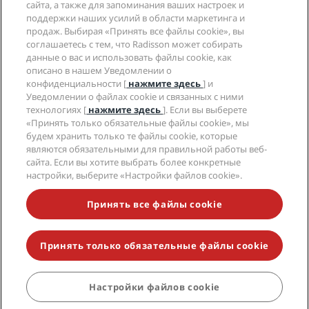
Помощь
Отели для семейного отдыха
сайта, а также для запоминания ваших настроек и
Вакансии в PPHE
Правовая оговорка
Охрана здоровья и безопасность
поддержки наших усилий в области маркетинга и
Вакансии в EHL
Условия и положения программы Radisson Rewards
продаж. Выбирая «Принять все файлы cookie», вы
Уведомления для клиентов
The Club by RHG
Социальные сети
Соглашение о пользовании сайтом
соглашаетесь с тем, что Radisson может собирать
Контактная информация
Возможности развития
данные о вас и использовать файлы cookie, как
Цифровая доступность
Часто задаваемые вопросы
Бренды Radisson Hotels
Социально ответственный бизнес
описано в нашем Уведомлении о
Заявление о современном рабстве
Карта сайта
конфиденциальности [
нажмите здесь
] и
Закупки
Уведомлении о файлах cookie и связанных с ними
технологиях [
нажмите здесь
]. Если вы выберете
«Принять только обязательные файлы cookie», мы
будем хранить только те файлы cookie, которые
являются обязательными для правильной работы веб-
сайта. Если вы хотите выбрать более конкретные
настройки, выберите «Настройки файлов cookie».
НЕ ПРОПУСТИТЕ НАШИ ПРЕДЛОЖЕНИЯ,
ПОЛЬЗУЮЩИЕСЯ НАИБОЛЬШЕЙ ПОПУЛЯРНОСТЬЮ
Принять все файлы cookie
Принять только обязательные файлы cookie
© 2026 Radisson Hotel Group.
Все права защищены. RHG Radisson
Hotel Group, Radisson, Radisson RED, Radisson Blu, Radisson Collection,
Radisson Individuals, Park Plaza, Park Inn, Country Inn & Suites, Prize by
Radisson, Radisson Rewards и Radisson Meetings являются
Настройки файлов cookie
ЗАБРОНИРОВАТЬ
торговыми знаками Radisson Hotel Group.