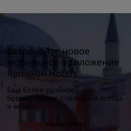
Встречайте новое
мобильное приложение
Radisson Hotels
Еще более удобное
бронирование с телефона всегда
и везде!
УЗНАТЬ БОЛЬШЕ