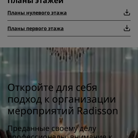
Планы этажей
Планы нулевого этажа
Планы первого этажа
Откройте для себя
подход к организации
мероприятий Radisson
Преданные своему делу
профессионалы, внимание к