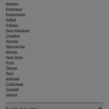
Берлин
Будапешт
Копенгаген
Дубай
Дублин
Гран-Канария
Стамбул
Лондон
Манчестер
Милан
Нью-Дели
Осло
Париж
Рига
Шанхай
Стокгольм
Сидней
Цюрих
Быстрые ссылки