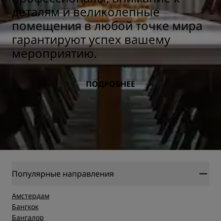
деталям и великолепные
помещения в любой точке мира
гарантируют успех вашему
мероприятию.
ПОДРОБНЕЕ
Популярные направления
Амстердам
Бангкок
Бангалор