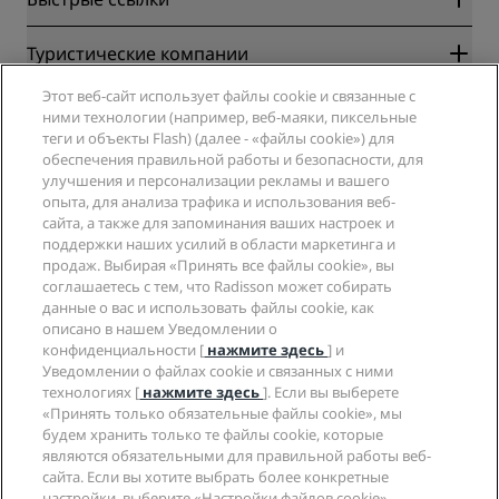
Radisson Rewards
Туристические компании
Гарантия лучшей цены онлайн
Этот веб-сайт использует файлы cookie и связанные с
Blog
Партнеры
Компания
ними технологии (например, веб-маяки, пиксельные
Направления
Турагенты
теги и объекты Flash) (далее - «файлы cookie») для
Новые и будущие отели
Radisson Hotel Group
обеспечения правильной работы и безопасности, для
Юридическая информация
Приложение Radisson Hotels
улучшения и персонализации рекламы и вашего
СМИ
Отели со статусом Sports Approved
опыта, для анализа трафика и использования веб-
Вакансии в RHG
Центр конфиденциальности
Помощь
Отели для семейного отдыха
сайта, а также для запоминания ваших настроек и
Вакансии в PPHE
Правовая оговорка
Охрана здоровья и безопасность
поддержки наших усилий в области маркетинга и
Вакансии в EHL
Условия и положения программы Radisson Rewards
продаж. Выбирая «Принять все файлы cookie», вы
Уведомления для клиентов
The Club by RHG
Социальные сети
Соглашение о пользовании сайтом
соглашаетесь с тем, что Radisson может собирать
Контактная информация
Возможности развития
данные о вас и использовать файлы cookie, как
Цифровая доступность
Часто задаваемые вопросы
Бренды Radisson Hotels
Социально ответственный бизнес
описано в нашем Уведомлении о
Заявление о современном рабстве
Карта сайта
конфиденциальности [
нажмите здесь
] и
Закупки
Уведомлении о файлах cookie и связанных с ними
технологиях [
нажмите здесь
]. Если вы выберете
«Принять только обязательные файлы cookie», мы
будем хранить только те файлы cookie, которые
являются обязательными для правильной работы веб-
сайта. Если вы хотите выбрать более конкретные
настройки, выберите «Настройки файлов cookie».