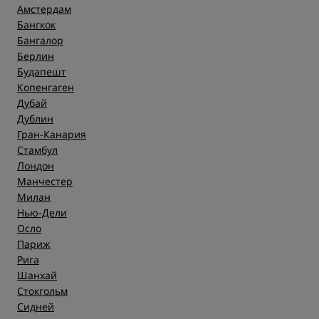
Амстердам
Бангкок
Бангалор
Берлин
Будапешт
Копенгаген
Дубай
Дублин
Гран-Канария
Стамбул
Лондон
Манчестер
Милан
Нью-Дели
Осло
Париж
Рига
Шанхай
Стокгольм
Сидней