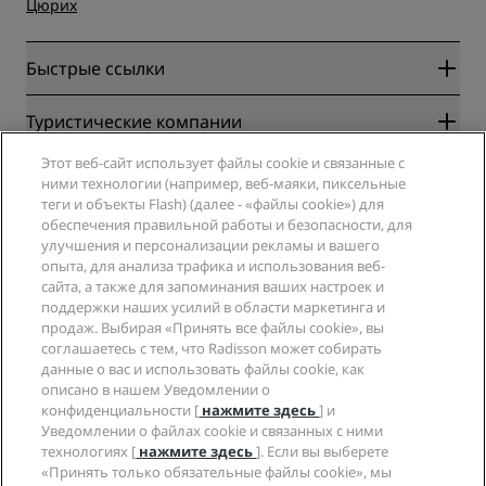
Цюрих
Быстрые ссылки
Radisson Rewards
Туристические компании
Гарантия лучшей цены онлайн
Этот веб-сайт использует файлы cookie и связанные с
Blog
Партнеры
Компания
ними технологии (например, веб-маяки, пиксельные
Направления
Турагенты
теги и объекты Flash) (далее - «файлы cookie») для
Новые и будущие отели
Radisson Hotel Group
обеспечения правильной работы и безопасности, для
Юридическая информация
Приложение Radisson Hotels
улучшения и персонализации рекламы и вашего
СМИ
Отели со статусом Sports Approved
опыта, для анализа трафика и использования веб-
Вакансии в RHG
Центр конфиденциальности
Помощь
Отели для семейного отдыха
сайта, а также для запоминания ваших настроек и
Вакансии в PPHE
Правовая оговорка
Охрана здоровья и безопасность
поддержки наших усилий в области маркетинга и
Вакансии в EHL
Условия и положения программы Radisson Rewards
продаж. Выбирая «Принять все файлы cookie», вы
Уведомления для клиентов
The Club by RHG
Социальные сети
Соглашение о пользовании сайтом
соглашаетесь с тем, что Radisson может собирать
Контактная информация
Возможности развития
данные о вас и использовать файлы cookie, как
Цифровая доступность
Часто задаваемые вопросы
Бренды Radisson Hotels
Социально ответственный бизнес
описано в нашем Уведомлении о
Заявление о современном рабстве
Карта сайта
конфиденциальности [
нажмите здесь
] и
Закупки
Уведомлении о файлах cookie и связанных с ними
технологиях [
нажмите здесь
]. Если вы выберете
«Принять только обязательные файлы cookie», мы