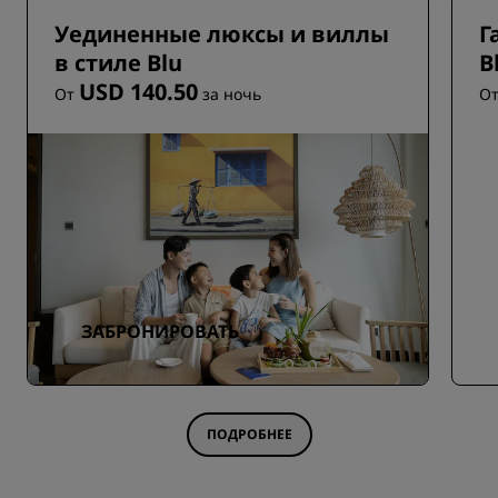
Уединенные люксы и виллы
Г
в стиле Blu
B
USD 140.50
От
за ночь
О
ЗАБРОНИРОВАТЬ
ПОДРОБНЕЕ