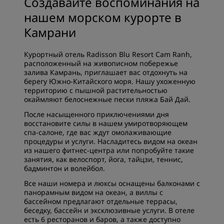
Создавайте воспоминания на
нашем морском курорте в
Камрани
Курортный отель Radisson Blu Resort Cam Ranh,
расположенный на живописном побережье
залива Камрань, приглашает вас отдохнуть на
берегу Южно-Китайского моря. Нашу ухоженную
территорию с пышной растительностью
окаймляют белоснежные пески пляжа Бай Дай.
После насыщенного приключениями дня
восстановите силы в нашем умиротворяющем
спа-салоне, где вас ждут омолаживающие
процедуры и услуги. Насладитесь видом на океан
из нашего фитнес-центра или попробуйте такие
занятия, как велоспорт, йога, тайцзи, теннис,
бадминтон и волейбол.
Все наши номера и люксы оснащены балконами с
панорамным видом на океан, а виллы с
бассейном предлагают отдельные террасы,
беседку, бассейн и эксклюзивные услуги. В отеле
есть 6 ресторанов и баров, а также доступно