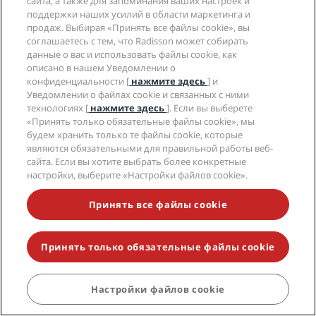
сайта, а также для запоминания ваших настроек и
поддержки наших усилий в области маркетинга и
продаж. Выбирая «Принять все файлы cookie», вы
соглашаетесь с тем, что Radisson может собирать
данные о вас и использовать файлы cookie, как
описано в нашем Уведомлении о
СВЯЖИТЕСЬ С НАМИ
конфиденциальности [
нажмите здесь
] и
Уведомлении о файлах cookie и связанных с ними
технологиях [
нажмите здесь
]. Если вы выберете
«Принять только обязательные файлы cookie», мы
будем хранить только те файлы cookie, которые
являются обязательными для правильной работы веб-
сайта. Если вы хотите выбрать более конкретные
Следите за нашими новостями
настройки, выберите «Настройки файлов cookie».
Принять все файлы cookie
Принять только обязательные файлы cookie
Настройки файлов cookie
ЗАБРОНИРОВАТЬ
Часто задаваемые вопросы