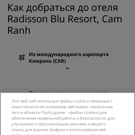
Как добраться до отеля
Radisson Blu Resort, Cam
Ranh
Из международного аэропорта
Камрань (CXR)
От железнодорожного вокзала
Нячанга
Этот веб-сайт использует файлы cookie и связанные с
ними технологии (например, веб-маяки, пиксельные
теги и объекты Flash) (далее - «файлы cookie») для
обеспечения правильной работы и безопасности, для
улучшения и персонализации рекламы и вашего
опыта, для анализа трафика и использования веб-
Парковка