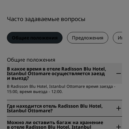
Часто задаваемые вопросы
Общие положения
Предложения
Инфо
Общие положения
В какое время в отеле Radisson Blu Hotel,
Istanbul Ottomare осуществляется заезд
и выезд?
В Radisson Blu Hotel, Istanbul Ottomare время заезда -
15:00, время выезда - 12:00.
Где находится отель Radisson Blu Hotel,
Istanbul Ottomare?
Radisson Blu Hotel, Istanbul Ottomare находится по
Можно ли оставить багаж на хранение
адресу Kazlicesme Mh. Abay Cd. No: 223, Стамбул, Турция.
в отеле Radisson Blu Hotel, Istanbul