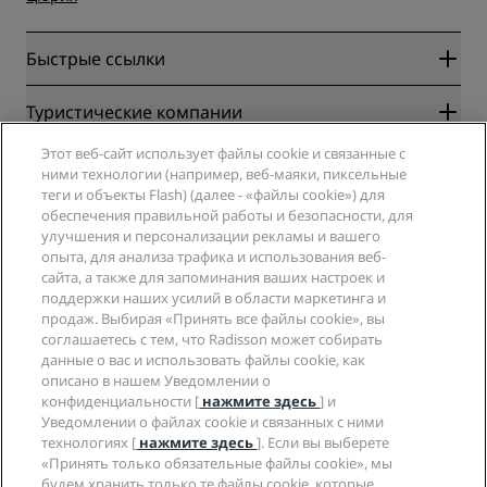
Быстрые ссылки
Radisson Rewards
Туристические компании
Гарантия лучшей цены онлайн
Этот веб-сайт использует файлы cookie и связанные с
Blog
Партнеры
Компания
ними технологии (например, веб-маяки, пиксельные
Направления
Турагенты
теги и объекты Flash) (далее - «файлы cookie») для
Новые и будущие отели
Radisson Hotel Group
обеспечения правильной работы и безопасности, для
Юридическая информация
Приложение Radisson Hotels
улучшения и персонализации рекламы и вашего
СМИ
Отели со статусом Sports Approved
опыта, для анализа трафика и использования веб-
Вакансии в RHG
Центр конфиденциальности
Помощь
Отели для семейного отдыха
сайта, а также для запоминания ваших настроек и
Вакансии в PPHE
Правовая оговорка
Охрана здоровья и безопасность
поддержки наших усилий в области маркетинга и
Вакансии в EHL
Условия и положения программы Radisson Rewards
продаж. Выбирая «Принять все файлы cookie», вы
Уведомления для клиентов
The Club by RHG
Социальные сети
Соглашение о пользовании сайтом
соглашаетесь с тем, что Radisson может собирать
Контактная информация
Возможности развития
данные о вас и использовать файлы cookie, как
Цифровая доступность
Часто задаваемые вопросы
Бренды Radisson Hotels
Социально ответственный бизнес
описано в нашем Уведомлении о
Заявление о современном рабстве
Карта сайта
конфиденциальности [
нажмите здесь
] и
Закупки
Уведомлении о файлах cookie и связанных с ними
технологиях [
нажмите здесь
]. Если вы выберете
«Принять только обязательные файлы cookie», мы
будем хранить только те файлы cookie, которые