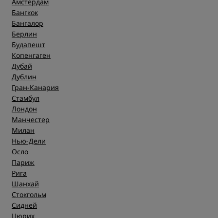
Амстердам
Бангкок
Бангалор
Берлин
Будапешт
Копенгаген
Дубай
Дублин
Гран-Канария
Стамбул
Лондон
Манчестер
Милан
Нью-Дели
Осло
Париж
Рига
Шанхай
Стокгольм
Сидней
Цюрих