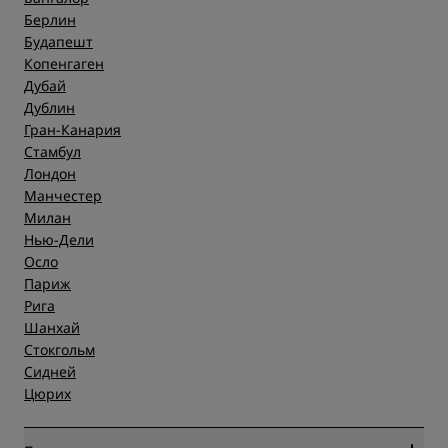
Берлин
Будапешт
Копенгаген
Дубай
Дублин
Гран-Канария
Стамбул
Лондон
Манчестер
Милан
Нью-Дели
Осло
Париж
Рига
Шанхай
Стокгольм
Сидней
Цюрих