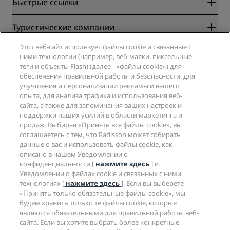
Быстрые ссылки
Radisson Rewards
Туристические компании
Гарантия лучшей цены онлайн
Этот веб-сайт использует файлы cookie и связанные с
Blog
Партнеры
Компания
ними технологии (например, веб-маяки, пиксельные
Направления
Турагенты
теги и объекты Flash) (далее - «файлы cookie») для
Новые и будущие отели
Radisson Hotel Group
обеспечения правильной работы и безопасности, для
Юридическая информация
Приложение Radisson Hotels
улучшения и персонализации рекламы и вашего
СМИ
Отели со статусом Sports Approved
опыта, для анализа трафика и использования веб-
Вакансии в RHG
Центр конфиденциальности
Помощь
Отели для семейного отдыха
сайта, а также для запоминания ваших настроек и
Вакансии в PPHE
Правовая оговорка
Охрана здоровья и безопасность
поддержки наших усилий в области маркетинга и
Вакансии в EHL
Условия и положения программы Radisson Rewards
продаж. Выбирая «Принять все файлы cookie», вы
Уведомления для клиентов
The Club by RHG
Социальные сети
Соглашение о пользовании сайтом
соглашаетесь с тем, что Radisson может собирать
Контактная информация
Возможности развития
данные о вас и использовать файлы cookie, как
Цифровая доступность
Часто задаваемые вопросы
Бренды Radisson Hotels
Социально ответственный бизнес
описано в нашем Уведомлении о
Заявление о современном рабстве
Карта сайта
конфиденциальности [
нажмите здесь
] и
Закупки
Уведомлении о файлах cookie и связанных с ними
технологиях [
нажмите здесь
]. Если вы выберете
«Принять только обязательные файлы cookie», мы
будем хранить только те файлы cookie, которые
являются обязательными для правильной работы веб-
сайта. Если вы хотите выбрать более конкретные