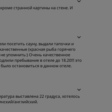
 кроме странной картины на стене. И
ачество сна
ли посетить сауну, выдали тапочки и
бслуживание
 качественные (красная рыба горячего
 и не упомнить:) Очень качественное
длили пребывание в отеле до 18.20!!! это
 было остановиться в данном отеле.
ачество сна
ратура выставлена 22 градуса, хотелось
бслуживание
инский/английский.