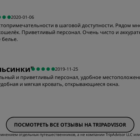
Цена/качество
К
2020-01-06
стопримечательности в шаговой доступности. Рядом мно
Чистота
О
 кошелёк. Приветливый персонал. Очень чисто и аккура
 белье.
Цена/качество
К
льсинки
"
2019-11-25
льный и приветливый персонал, удобное местоположен
Чистота
О
удобная и мягкая кровать, открывающиеся окна.
Цена/качество
К
ПОСМОТРЕТЬ ВСЕ ОТЗЫВЫ НА TRIPADVISOR
Чистота
О
мнением отдельных путешественников, а не компании TripAdvisor LLC или