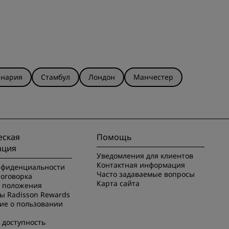
анария
Стамбул
Лондон
Манчестер
ская
Помощь
ация
Уведомления для клиентов
Контактная информация
нфиденциальности
Часто задаваемые вопросы
оговорка
Карта сайта
и положения
ы Radisson Rewards
ие о пользовании
 доступность