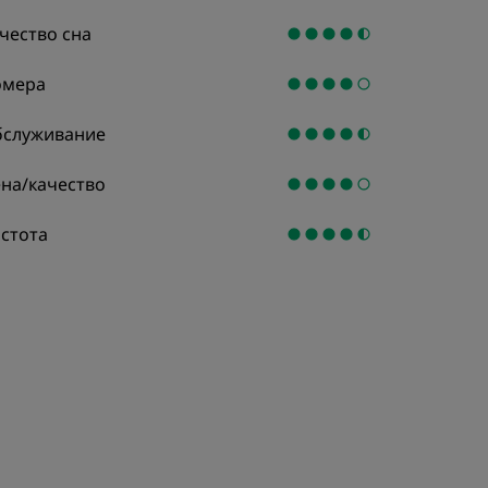
чество сна
омера
служивание
на/качество
стота