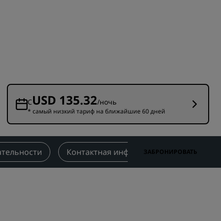
Отели для семейного отдыха
ие для
Rad Pets
Помещения для свадеб
Пребывания в экологичных
ения
отелях
Размещение спортивных
команд
USD 135.32
Деловой путешественник
С
/ночь
* самый низкий тариф на ближайшие 60 дней
Отели в центре города
Посетите наш блог
тельности
Контактная информация
ЗАБРОНИРОВАТЬ
Radisson Rewards
Откройте для себя Radisson
Rewards
Привилегии
Как использовать баллы