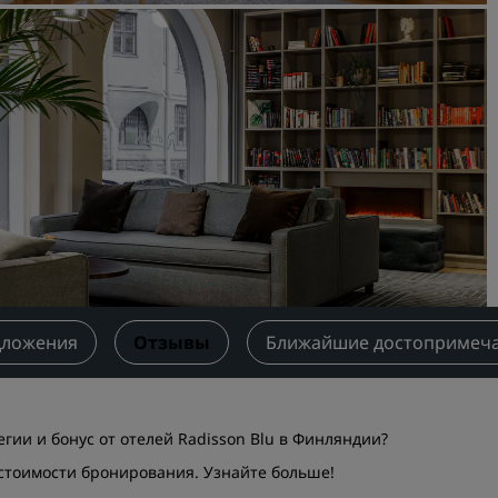
Забронировать помещен
мероприятия
Запросить ценовое
предложение
Направления для провед
мероприятий
Отраслевые решения
Найти рейсы
Найти рейсы
дложения
Отзывы
Ближайшие достопримеча
Питание
Поиск ресторана
гии и бонус от отелей Radisson Blu в Финляндии?
Цифровые услуги
т стоимости бронирования.
Узнайте больше
!