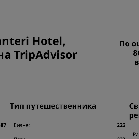
Приложение Radisson Hot
nteri Hotel,
По о
а TripAdvisor
8
в
Тип путешественника
Св
ре
387
Бизнес
226
Ра