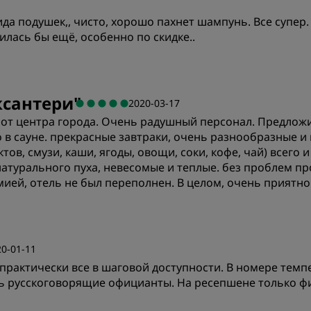
да подушек,, чисто, хорошо пахнет шампунь. Все супер.
илась бы ещё, особенно по скидке..
Цена/качество
К
ксантери
"
2020-03-17
 от центра города. Очень радушный персонал. Предложи
Чистота
О
 в сауне. прекрасные завтраки, очень разнообразные и
тов, смузи, каши, ягоды, овощи, соки, кофе, чай) всего
атурального пуха, невесомые и теплые. без проблем про
ией, отель не был переполнен. В целом, очень приятно
Цена/качество
К
20-01-11
практически все в шаговой доступности. В номере темпе
Чистота
О
сть русскоговорящие официанты. На ресепшене только ф