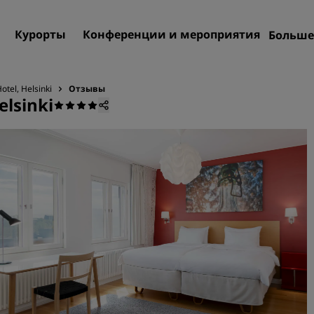
Курорты
Конференции и мероприятия
Больше
Пре
Rad
otel, Helsinki
Отзывы
elsinki
Мои
Поиск отеля
Направления
Курорты
Апартаменты с обслужив
Отели при аэропорте
Новые и будущие отели
Конференции и меропр
Откройте для себя Radiss
Meetings