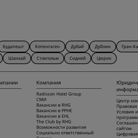
Будапешт
Копенгаген
Дубай
Дублин
Гран-К
Шанхай
Стокгольм
Сидней
Цюрих
омпании
Компания
Юридиче
информ
Radisson Hotel Group
СМИ
Центр ко
Вакансии в RHG
Правовая 
Вакансии в PPHE
Условия 
Вакансии в EHL
программ
The Club by RHG
Соглашен
Возможности развития
сайтом
Социально ответственный
Цифровая