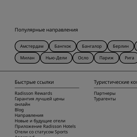
Популярные направления
Амстердам
Бангкок
Бангалор
Берлин
Милан
Нью-Дели
Осло
Париж
Рига
Быстрые ссылки
Туристические к
Radisson Rewards
Партнеры
Гарантия лучшей цены
Турагенты
онлайн
Blog
Направления
Новые и будущие отели
Приложение Radisson Hotels
Отели со статусом Sports