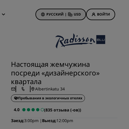
РУССКИЙ
|
USD
ВОЙТИ
дложения
isson Rewards
 бронирования
Акции отелей
Посмотрите наши
Настоящая жемчужина
предложения
посреди «дизайнерского»
Выигрыш с первого раза
анием
квартала
Тариф «Предложения дня»
Albertinkatu 34
Бронируйте заранее
Пребывания в экологичных отелях
Ознакомьтесь с нашими
пакетами услуг
иятия
4.0
(835 отзыва (-ов))
on
Идеи для путешествий
Заезд
3:00pm
Выезд
12:00pm