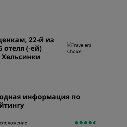
els
Как заработать баллы
Bookers and Planners
ЗАРЕГИСТРИРОВАТЬСЯ
ценкам, 22-й из
6 отеля (-ей)
 Хельсинки
одная информация по
йтингу
сположение