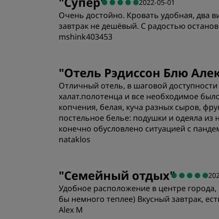
"
Супер
"
2022-05-01
Очень достойно. Кровать удобная, два ви
завтрак не дешёвый. С радостью останов
mshink403453
Номера
"
Отель Рэдиссон Блю Але
Отличный отель, в шаговой доступности
Расположение
халат.полотенца и все необходимое было
копчения, белая, куча разных сыров, фрук
постельное белье: подушки и одеяла из н
конечно обусловлено ситуацией с пандем
nataklos
Номера
"
Семейный отдых
"
20
Удобное расположение в центре города, 
Расположение
бы немного теплее) Вкусный завтрак, е
Alex M