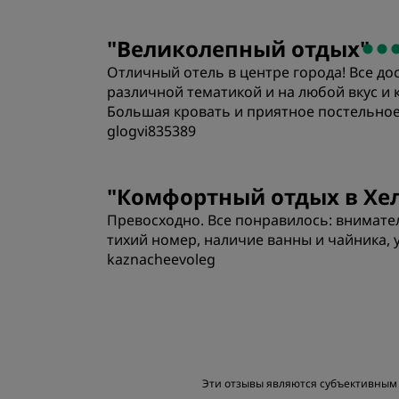
Номера
"
Великолепный отдых
"
Отличный отель в центре города! Все до
Расположение
различной тематикой и на любой вкус и
Большая кровать и приятное постельное
glogvi835389
Номера
"
Комфортный отдых в Хе
Превосходно. Все понравилось: внимате
Расположение
тихий номер, наличие ванны и чайника, 
kaznacheevoleg
Номера
Расположение
Эти отзывы являются субъективным 