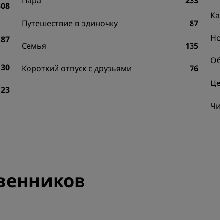
Пара
233
308
Ка
Путешествие в одиночку
87
Н
87
Семья
135
Об
30
Короткий отпуск с друзьями
76
Це
23
Чи
венников