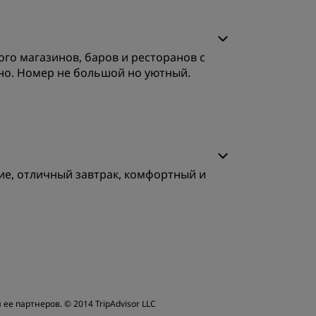
ачество сна
го магазинов, баров и ресторанов с
бслуживание
тно. Номер не большой но уютный.
ачество сна
ие, отличный завтрак, комфортный и
бслуживание
ачество сна
бслуживание
 ее партнеров.
© 2014 TripAdvisor LLC