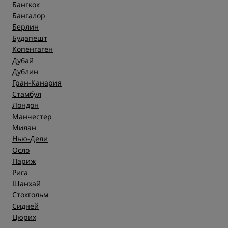
Бангкок
Бангалор
Берлин
Будапешт
Копенгаген
Дубай
Дублин
Гран-Канария
Стамбул
Лондон
Манчестер
Милан
Нью-Дели
Осло
Париж
Рига
Шанхай
Стокгольм
Сидней
Цюрих