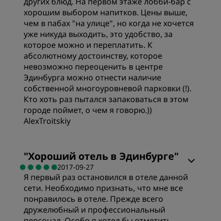
других блюд. На первом этаже лобби-бар с
хорошим выбором напитков. Цены выше,
чем в пабах "на улице", но когда не хочется
уже никуда выходить, это удобство, за
которое можно и переплатить. К
абсолютному достоинству, которое
невозможно переоценить в центре
Эдинбурга можно отнести наличие
собственной многоуровневой парковки (!).
Кто хоть раз пытался запаковаться в этом
городе поймет, о чем я говорю.))
AlexTroitskiy
Номера
"
Хороший отель в Эдинбурге
"
2017-09-27
Я первый раз остановился в отеле данной
Качество сна
сети. Необходимо признать, что мне все
понравилось в отеле. Прежде всего
Обслуживание
дружелюбный и профессиональный
персонал. Особо я хотел бы отметить