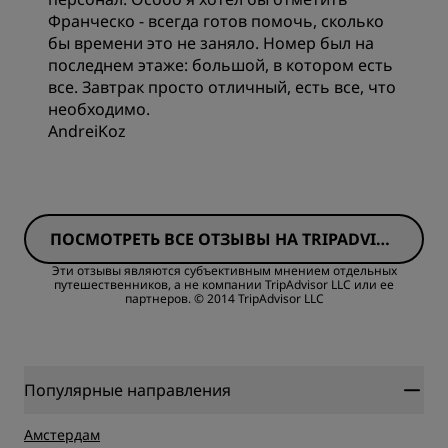
Франческо - всегда готов помочь, сколько
бы времени это не заняло. Номер был на
последнем этаже: большой, в котором есть
все. Завтрак просто отличный, есть все, что
необходимо.
AndreiKoz
Качество сна
ПОСМОТРЕТЬ ВСЕ ОТЗЫВЫ НА TRIPADVISO
Расположение
R
Эти отзывы являются субъективным мнением отдельных
путешественников, а не компании TripAdvisor LLC или ее
партнеров.
© 2014 TripAdvisor LLC
Обслуживание
Популярные направления
Амстердам