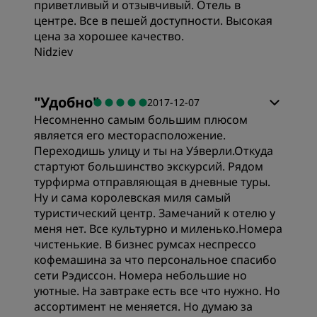
приветливый и отзывчивый. Отель в
центре. Все в пешей доступности. Высокая
Расположение
цена за хорошее качество.
Nidziev
Чистота
"
Удобно
"
2017-12-07
Обслуживание
Несомненно самым большим плюсом
является его месторасположение.
Переходишь улицу и ты на Уэ́верли.Откуда
стартуют большинство экскурсий. Рядом
турфирма отправляющая в дневные туры.
Ну и сама королевская миля самый
туристический центр. Замечаний к отелю у
меня нет. Все культурно и миленько.Номера
чистенькие. В бизнес румсах неспрессо
кофемашина за что персональное спасибо
сети Рэдиссон. Номера небольшие но
уютные. На завтраке есть все что нужно. Но
ассортимент не меняется. Но думаю за