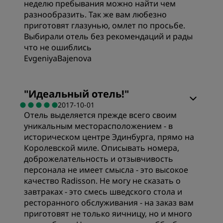
неделю пребывания можно найти чем
разнообразить. Так же вам любезно
приготовят глазунью, омлет по просьбе.
Выбирали отель без рекомендаций и рады
что не ошиблись
EvgeniyaBajenova
Номера
"
Идеальный отель!
"
2017-10-01
Отель выделяется прежде всего своим
Качество сна
уникальным месторасположением - в
историческом центре Эдинбурга, прямо на
Обслуживание
Королевской миле. Описывать номера,
доброжелательность и отзывчивость
персонала не имеет смысла - это высокое
качество Radisson. Не могу не сказать о
завтраках - это смесь шведского стола и
ресторанного обслуживания - на заказ вам
приготовят не только яичницу, но и много