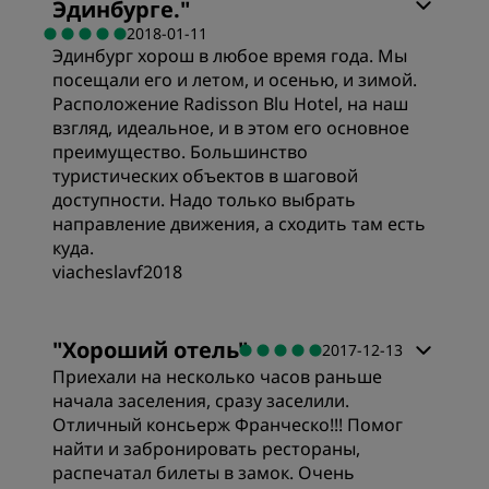
Эдинбурге.
"
2018-01-11
Эдинбург хорош в любое время года. Мы
посещали его и летом, и осенью, и зимой.
Расположение Radisson Blu Hotel, на наш
взгляд, идеальное, и в этом его основное
преимущество. Большинство
туристических объектов в шаговой
доступности. Надо только выбрать
направление движения, а сходить там есть
куда.
viacheslavf2018
Номера
"
Хороший отель
"
2017-12-13
Приехали на несколько часов раньше
Цена/качество
начала заселения, сразу заселили.
Отличный консьерж Франческо!!! Помог
найти и забронировать рестораны,
Качество сна
распечатал билеты в замок. Очень