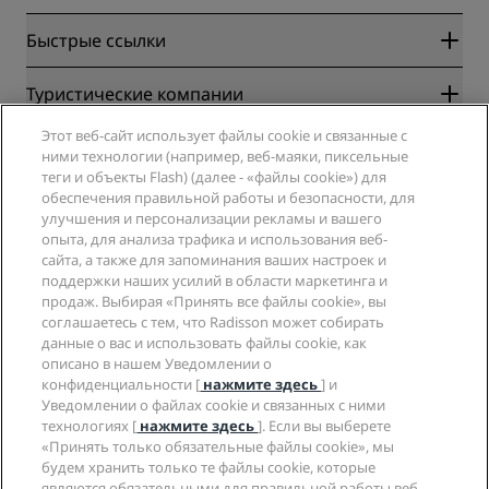
Быстрые ссылки
Radisson Rewards
Туристические компании
Гарантия лучшей цены онлайн
Этот веб-сайт использует файлы cookie и связанные с
Blog
Партнеры
Компания
ними технологии (например, веб-маяки, пиксельные
Направления
Турагенты
теги и объекты Flash) (далее - «файлы cookie») для
Новые и будущие отели
Radisson Hotel Group
обеспечения правильной работы и безопасности, для
Юридическая информация
Приложение Radisson Hotels
улучшения и персонализации рекламы и вашего
СМИ
Отели со статусом Sports Approved
опыта, для анализа трафика и использования веб-
Вакансии в RHG
Центр конфиденциальности
Помощь
Отели для семейного отдыха
сайта, а также для запоминания ваших настроек и
Вакансии в PPHE
Правовая оговорка
поддержки наших усилий в области маркетинга и
Охрана здоровья и безопасность
Вакансии в EHL
Условия и положения программы Radisson Rewards
продаж. Выбирая «Принять все файлы cookie», вы
Уведомления для клиентов
The Club by RHG
Социальные сети
Соглашение о пользовании сайтом
соглашаетесь с тем, что Radisson может собирать
Контактная информация
Возможности развития
данные о вас и использовать файлы cookie, как
Цифровая доступность
Часто задаваемые вопросы
Бренды Radisson Hotels
описано в нашем Уведомлении о
Социально ответственный бизнес
Заявление о современном рабстве
Карта сайта
конфиденциальности [
нажмите здесь
] и
Закупки
Уведомлении о файлах cookie и связанных с ними
технологиях [
нажмите здесь
]. Если вы выберете
«Принять только обязательные файлы cookie», мы
будем хранить только те файлы cookie, которые
являются обязательными для правильной работы веб-