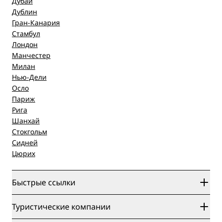
Дубай
Дублин
Гран-Канария
Стамбул
Лондон
Манчестер
Милан
Нью-Дели
Осло
Париж
Рига
Шанхай
Стокгольм
Сидней
Цюрих
Быстрые ссылки
Radisson Rewards
Туристические компании
Гарантия лучшей цены онлайн