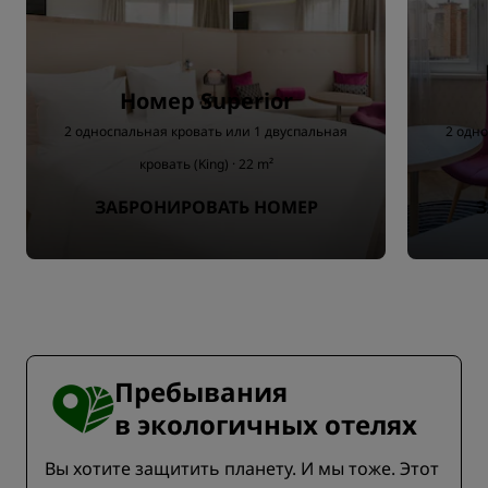
Номер Superior
2 односпальная кровать или 1 двуспальная
2 одно
кровать (King) · 22 m²
ЗАБРОНИРОВАТЬ НОМЕР
З
Пребывания
в экологичных отелях
Вы хотите защитить планету. И мы тоже. Этот