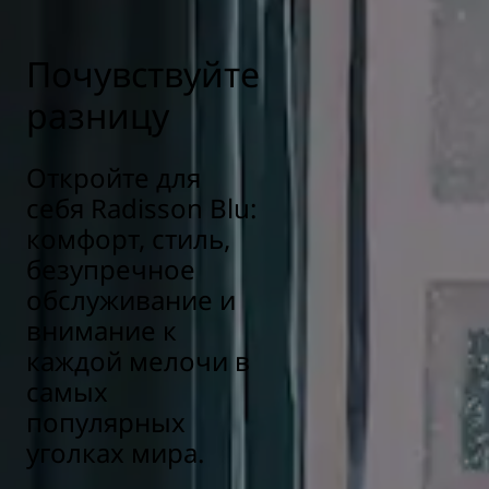
Почувствуйте
разницу
Откройте для
себя Radisson Blu:
комфорт, стиль,
безупречное
обслуживание и
внимание к
каждой мелочи в
самых
популярных
уголках мира.