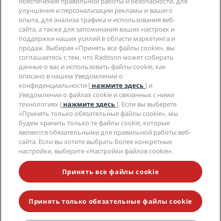
Radisson Hotel Group
обеспечения правильной работы и безопасности, для
Юридическая информация
Приложение Radisson Hotels
улучшения и персонализации рекламы и вашего
СМИ
Отели со статусом Sports Approved
опыта, для анализа трафика и использования веб-
Вакансии в RHG
Центр конфиденциальности
Помощь
Отели для семейного отдыха
сайта, а также для запоминания ваших настроек и
Вакансии в PPHE
Правовая оговорка
Охрана здоровья и безопасность
поддержки наших усилий в области маркетинга и
Вакансии в EHL
Условия и положения программы Radisson Rewards
продаж. Выбирая «Принять все файлы cookie», вы
Уведомления для клиентов
The Club by RHG
Социальные сети
Соглашение о пользовании сайтом
соглашаетесь с тем, что Radisson может собирать
Контактная информация
Возможности развития
данные о вас и использовать файлы cookie, как
Цифровая доступность
Часто задаваемые вопросы
Бренды Radisson Hotels
Социально ответственный бизнес
описано в нашем Уведомлении о
Заявление о современном рабстве
Карта сайта
конфиденциальности [
нажмите здесь
] и
Закупки
Уведомлении о файлах cookie и связанных с ними
технологиях [
нажмите здесь
]. Если вы выберете
«Принять только обязательные файлы cookie», мы
будем хранить только те файлы cookie, которые
являются обязательными для правильной работы веб-
сайта. Если вы хотите выбрать более конкретные
настройки, выберите «Настройки файлов cookie».
НЕ ПРОПУСТИТЕ НАШИ ПРЕДЛОЖЕНИЯ,
ПОЛЬЗУЮЩИЕСЯ НАИБОЛЬШЕЙ ПОПУЛЯРНОСТЬЮ
Принять все файлы cookie
Принять только обязательные файлы cookie
© 2026 Radisson Hotel Group.
Все права защищены. RHG Radisson
Hotel Group, Radisson, Radisson RED, Radisson Blu, Radisson Collection,
Radisson Individuals, Park Plaza, Park Inn, Country Inn & Suites, Prize by