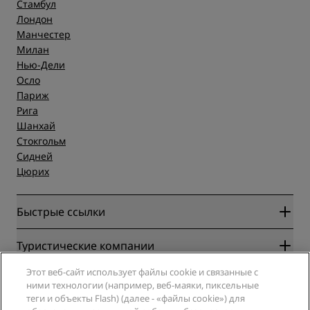
Стамбул
Лондон
Манчестер
Милан
Нью-Дели
Осло
Париж
Рига
Шанхай
Стокгольм
Сидней
Цюрих
Быстрые ссылки
Radisson Rewards
Туристические компании
Гарантия лучшей цены онлайн
Этот веб-сайт использует файлы cookie и связанные с
Blog
Партнеры
Компания
ними технологии (например, веб-маяки, пиксельные
Направления
Турагенты
теги и объекты Flash) (далее - «файлы cookie») для
Новые и будущие отели