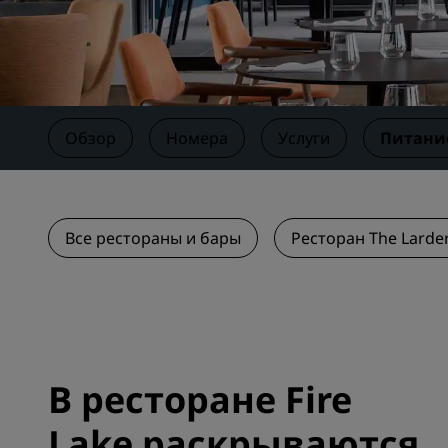
Аффилированные бренды в Китае
Обзор
Номера
Услуги
Питани
Все рестораны и бары
Ресторан The Larde
В ресторане Fire
Lake раскрываются