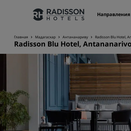
Направления
Главная
Мадагаскар
Антананариву
Radisson Blu Hotel, A
Radisson Blu Hotel, Antananariv
Наши бренды
Бренды Radisson Hotels