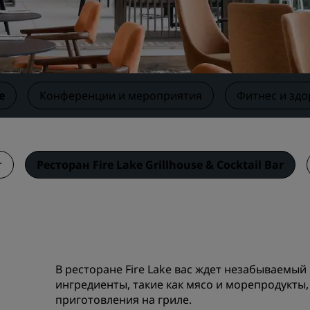
Забронировать помещен
мероприятия
Запросить ценовое
предложение
Направления для провед
е
Конференции и мероприятия
Фитнес и зд
мероприятий
Отраслевые решения
Найти рейсы
r
Ресторан Fire Lake Grillhouse & Cocktail Bar
Найти рейсы
Питание
Поиск ресторана
В ресторане Fire Lake вас ждет незабываемый
ингредиенты, такие как мясо и морепродукты
Цифровые услуги
приготовления на гриле.