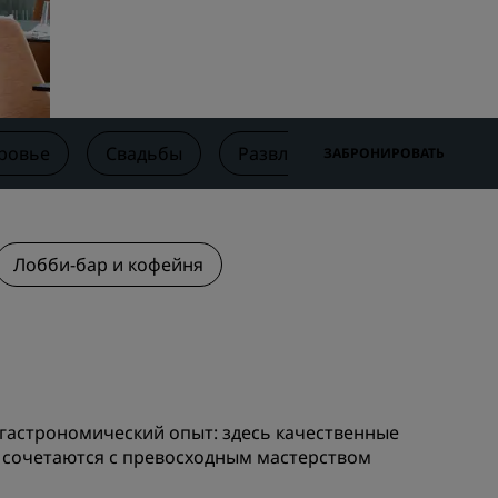
Отели для семейного отдыха
ие для
Rad Pets
Помещения для свадеб
Пребывания в экологичных
ения
отелях
оровье
Свадьбы
Развлечения
Предложе
ЗАБРОНИРОВАТЬ
Размещение спортивных
команд
Деловой путешественник
Отели в центре города
Лобби-бар и кофейня
Посетите наш блог
Radisson Rewards
Откройте для себя Radisson
Rewards
 гастрономический опыт: здесь качественные
, сочетаются с превосходным мастерством
Привилегии
Как использовать баллы