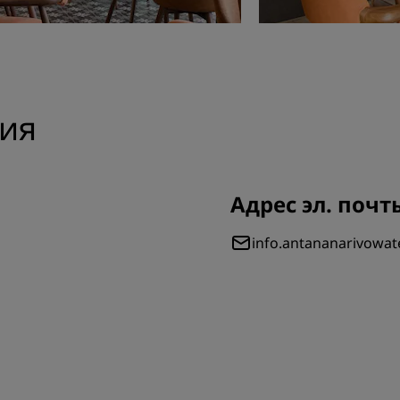
ия
Адрес эл. почт
info.antananarivowa