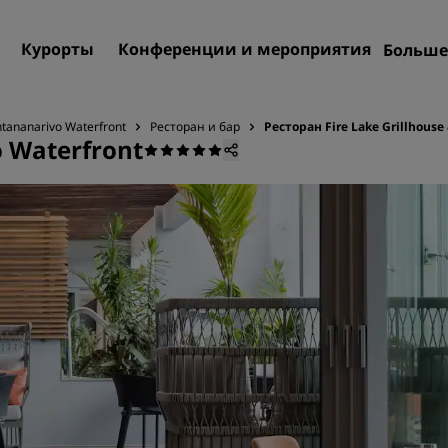
Курорты
Конференции и мероприятия
Больше
Пре
Rad
ntananarivo Waterfront
Ресторан и бар
Ресторан Fire Lake Grillhouse 
o Waterfront
Мои
Поиск отеля
Направления
Курорты
Апартаменты с обслужив
Отели при аэропорте
Новые и будущие отели
Конференции и меропр
Откройте для себя Radiss
Meetings