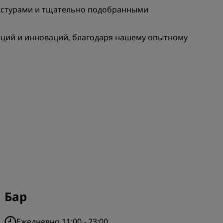
els
екстурами и тщательно подобранными
Как заработать баллы
Bookers and Planners
иций и инноваций, благодаря нашему опытному
ЗАРЕГИСТРИРОВАТЬСЯ
Бар
Ежедневно 11:00 - 23:00