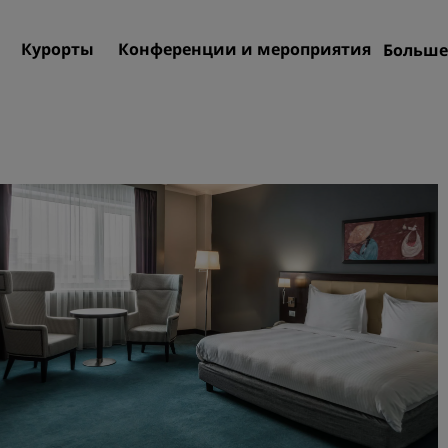
Курорты
Конференции и мероприятия
Больше
Пре
Rad
Мои
Поиск отеля
Направления
Курорты
Апартаменты с обслужив
Отели при аэропорте
Новые и будущие отели
Конференции и меропр
Откройте для себя Radiss
Meetings