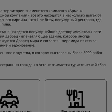
 на территории знаменитого комплекса «Арман».
исы компаний - все это находится в нескольких шагах от
асного кирпича - это Line Brew, популярный ресторан, где
 пива.
 Астане находятся популярнейшие достопримечательности
ий дворец - впечатляющее здание, которое иногда
ходится Дворец мира и согласия - пирамида из стекла
ение и вдохновение.
нного искусства, в котором выставлены более 3000 работ
иностранных граждан в Астане взимается туристический сбор
дные залы для
Рестораны на