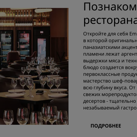
Познаком
ресторан
Откройте для себя Em
в которой оригинальн
паназиатскими акцент
пламени лежат аргент
выдержки мяса и техн
блюдо создается вокр
первоклассные продук
мастерство шеф-пова
всю глубину вкуса. От
свежих морепродуктов
десертов - тщательно
незабываемый гастро
ПОДРОБНЕЕ