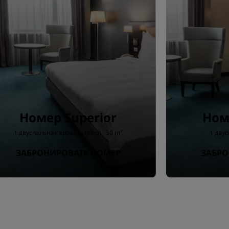
Номер Superior
Ном
1 двуспальная кровать (King) · 30 m²
1 двус
ЗАБРОНИРОВАТЬ НОМЕР
ЗАБРО