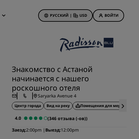
РУССКИЙ
|
USD
ВОЙТИ
дложения
isson Rewards
 бронирования
Акции отелей
Посмотрите наши
Знакомство с Астаной
предложения
начинается с нашего
Выигрыш с первого раза
анием
роскошного отеля
Тариф «Предложения дня»
Saryarka Avenue 4
Бронируйте заранее
Центр города
Ознакомьтесь с нашими
Вид на реку
Помещения для мероприяти
пакетами услуг
иятия
4.0
(346 отзыва (-ов))
on
Идеи для путешествий
Заезд
2:00pm
Выезд
12:00pm