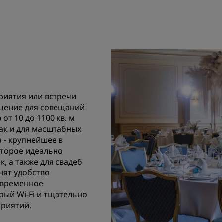
риятия или встречи
щение для совещаний
т 10 до 1100 кв. м
так и для масштабных
a - крупнейшее в
оторое идеально
, а также для свадеб
енят удобство
современное
рый Wi-Fi и тщательно
риятий.