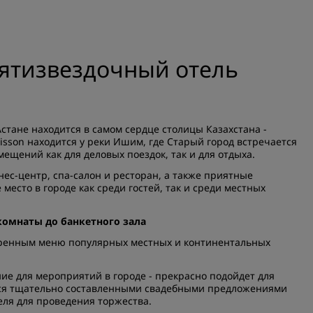
Приложение Radisson Hot
ятизвездочный отель
стане находится в самом сердце столицы Казахстана -
sson находится у реки Ишим, где Старый город встречается
мещений как для деловых поездок, так и для отдыха.
нес-центр, спа-салон и ресторан, а также приятные
есто в городе как среди гостей, так и среди местных
омнаты до банкетного зала
ширенным меню популярных местных и континентальных
ие для мероприятий в городе - прекрасно подойдет для
ться тщательно составленными свадебными предложениями
еля для проведения торжества.