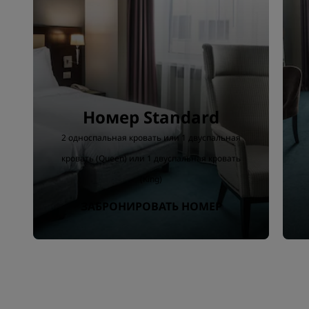
Номер Standard
2 односпальная кровать или 1 двуспальная
кровать (Queen) или 1 двуспальная кровать
(King)
ЗАБРОНИРОВАТЬ НОМЕР