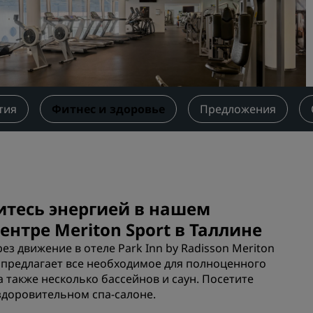
Забронировать помещен
мероприятия
Запросить ценовое
предложение
Направления для провед
мероприятий
тия
Фитнес и здоровье
Предложения
Отраслевые решения
Найти рейсы
Найти рейсы
итесь энергией в нашем
нтре Meriton Sport в Таллине
Питание
з движение в отеле Park Inn by Radisson Meriton
Поиск ресторана
ort предлагает все необходимое для полноценного
 а также несколько бассейнов и саун. Посетите
доровительном спа-салоне.
Цифровые услуги