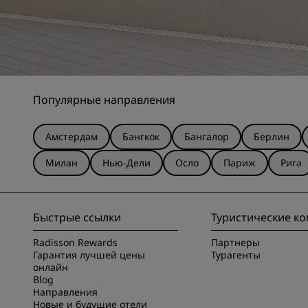
Популярные направления
Амстердам
Бангкок
Бангалор
Берлин
Милан
Нью-Дели
Осло
Париж
Рига
Быстрые ссылки
Туристические к
Radisson Rewards
Партнеры
Гарантия лучшей цены
Турагенты
онлайн
Blog
Направления
Новые и будущие отели