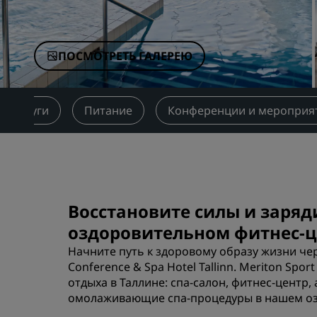
Аффилированные бренды в Китае
ПОСМОТРЕТЬ ГАЛЕРЕЮ
Услуги
Питание
Конференции и мероприя
Восстановите силы и заряд
оздоровительном фитнес-це
Начните путь к здоровому образу жизни чере
Conference & Spa Hotel Tallinn. Meriton Sp
отдыха в Таллине: спа-салон, фитнес-центр,
омолаживающие спа-процедуры в нашем оз