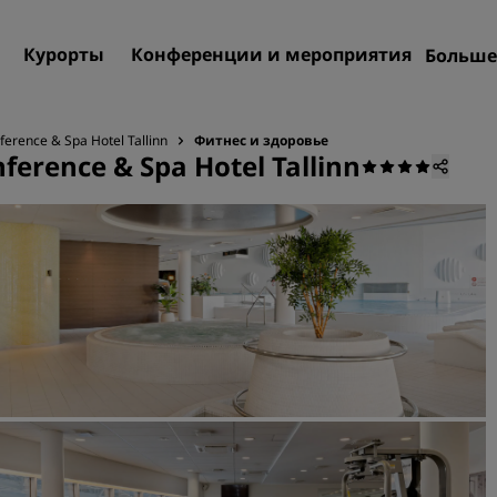
Курорты
Конференции и мероприятия
Больше
Пре
Rad
ference & Spa Hotel Tallinn
Фитнес и здоровье
ference & Spa Hotel Tallinn
Мои
Поиск отеля
Направления
Курорты
Апартаменты с обслужив
Отели при аэропорте
Новые и будущие отели
Конференции и меропр
Откройте для себя Radiss
Meetings