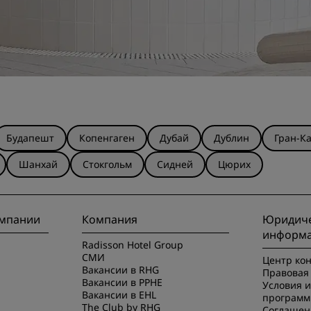
Будапешт
Копенгаген
Дубай
Дублин
Гран-К
Шанхай
Стокгольм
Сидней
Цюрих
омпании
Компания
Юридиче
информ
Radisson Hotel Group
СМИ
Центр ко
Вакансии в RHG
Правовая 
Вакансии в PPHE
Условия 
Вакансии в EHL
программ
The Club by RHG
Соглашен