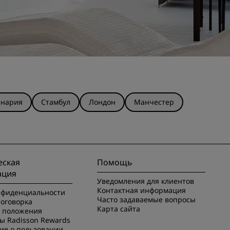
анария
Стамбул
Лондон
Манчестер
ская
Помощь
ация
Уведомления для клиентов
Контактная информация
нфиденциальности
Часто задаваемые вопросы
оговорка
Карта сайта
и положения
ы Radisson Rewards
ие о пользовании