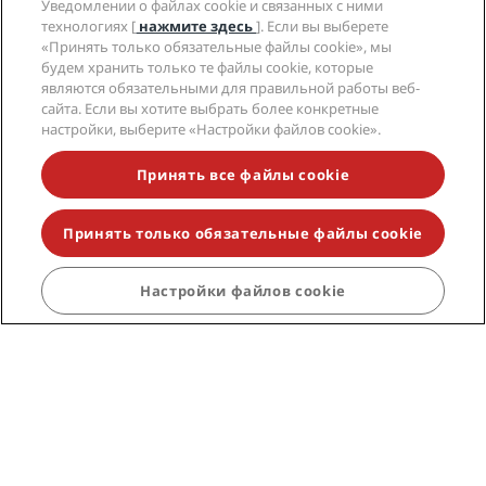
Уведомлении о файлах cookie и связанных с ними
технологиях [
нажмите здесь
]. Если вы выберете
«Принять только обязательные файлы cookie», мы
Социальные сети
будем хранить только те файлы cookie, которые
являются обязательными для правильной работы веб-
Бренды Radisson Hotels
сайта. Если вы хотите выбрать более конкретные
настройки, выберите «Настройки файлов cookie».
tiktok
instagram
youtube
facebook
whatsapp
pinterest
threads
twitter
linkedin
Принять все файлы cookie
Принять только обязательные файлы cookie
НЕ ПРОПУСТИТЕ НАШИ ПРЕДЛОЖЕНИЯ,
ПОЛЬЗУЮЩИЕСЯ НАИБОЛЬШЕЙ
Настройки файлов cookie
ПОПУЛЯРНОСТЬЮ
© 2026 Radisson Hotel Group.
Все права защищены. RHG Radisson
Hotel Group, Radisson, Radisson RED, Radisson Blu, Radisson Collection,
Radisson Individuals, Park Plaza, Park Inn, Country Inn & Suites, Prize by
Radisson, Radisson Rewards и Radisson Meetings являются
торговыми знаками Radisson Hotel Group.