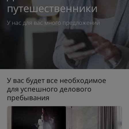
путешественники
Park Plaza
Park Inn by Radisson
Отели в центре города
У нас для вас много предложений
Посетите наш блог
Prize by Radisson
Country Inn & Suites
Аффилированные бренды в Китае
J.
Jin Jiang
У вас будет все необходимое
для успешного делового
пребывания
Kunlun
Golden Tulip