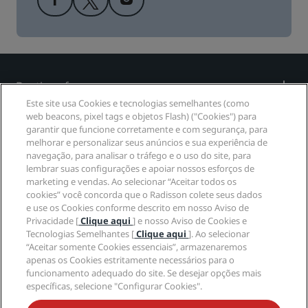
Destinos famosos
Este site usa Cookies e tecnologias semelhantes (como
web beacons, pixel tags e objetos Flash) ("Cookies") para
Links rápidos
garantir que funcione corretamente e com segurança, para
melhorar e personalizar seus anúncios e sua experiência de
Profissionais de viagem
navegação, para analisar o tráfego e o uso do site, para
lembrar suas configurações e apoiar nossos esforços de
marketing e vendas. Ao selecionar “Aceitar todos os
Corporativo
cookies” você concorda que o Radisson colete seus dados
e use os Cookies conforme descrito em nosso Aviso de
Jurídico
Privacidade [
Clique aqui
] e nosso Aviso de Cookies e
Tecnologias Semelhantes [
Clique aqui
]. Ao selecionar
“Aceitar somente Cookies essenciais”, armazenaremos
Ajuda
apenas os Cookies estritamente necessários para o
funcionamento adequado do site. Se desejar opções mais
específicas, selecione "Configurar Cookies".
© 2026 Radisson Hotel Group.
Todos os direitos