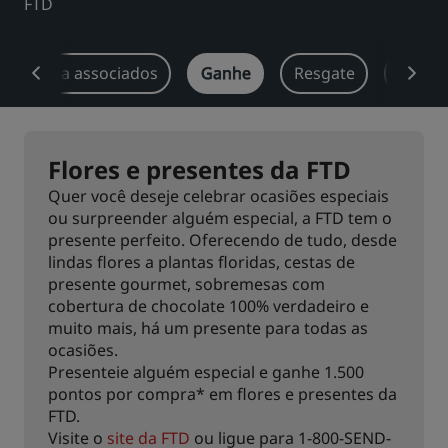
FTD
Park Plaza
Park Inn by Radisson
Hotéis no centro da cidade
cios para associados
Ganhe
Resgate
Oferta
Acesse nosso blog
Prize by Radisson
Country Inn & Suites
Flores e presentes da FTD
Quer você deseje celebrar ocasiões especiais
ou surpreender alguém especial, a FTD tem o
Marcas afiliadas na China
presente perfeito. Oferecendo de tudo, desde
J.
Jin Jiang
lindas flores a plantas floridas, cestas de
presente gourmet, sobremesas com
cobertura de chocolate 100% verdadeiro e
muito mais, há um presente para todas as
Kunlun
Golden Tulip
ocasiões.
Presenteie alguém especial e ganhe 1.500
pontos por compra* em flores e presentes da
FTD.
Visite o
site da FTD
ou ligue para 1-800-SEND-