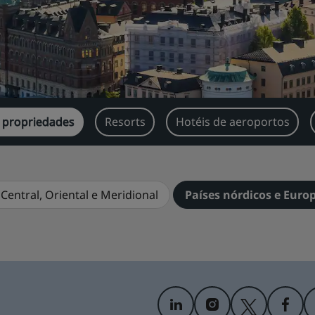
 propriedades
Resorts
Hotéis de aeroportos
Central, Oriental e Meridional
Países nórdicos e Euro