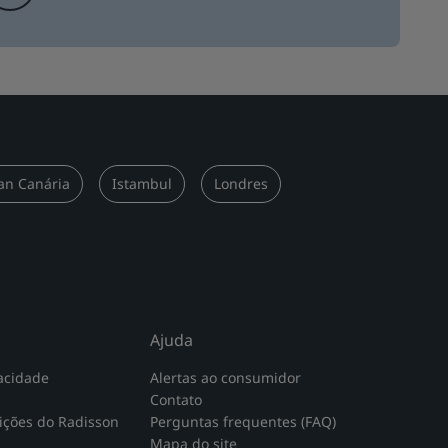
an Canária
Istambul
Londres
Ajuda
acidade
Alertas ao consumidor
Contato
ições do Radisson
Perguntas frequentes (FAQ)
Mapa do site