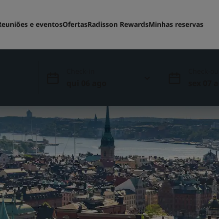
Reuniões e eventos
Ofertas
Radisson Rewards
Minhas reservas
Check-in
Check-ou
qui 06 ago
sex 07 