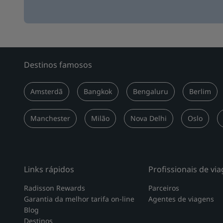
Destinos famosos
Amsterdã
Bangkok
Bengaluru
Berlim
Manchester
Milão
Nova Delhi
Oslo
Links rápidos
Profissionais de vi
Radisson Rewards
Parceiros
Garantia da melhor tarifa on-line
Agentes de viagens
Blog
Destinos