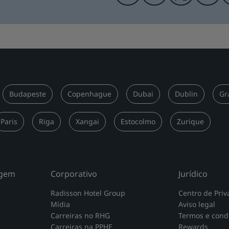
Budapeste
Copenhague
Dubai
Dublin
Gr
Paris
Riga
Xangai
Estocolmo
Zurique
agem
Corporativo
Jurídico
Radisson Hotel Group
Centro de Priv
Mídia
Aviso legal
Carreiras no RHG
Termos e cond
Carreiras na PPHE
Rewards