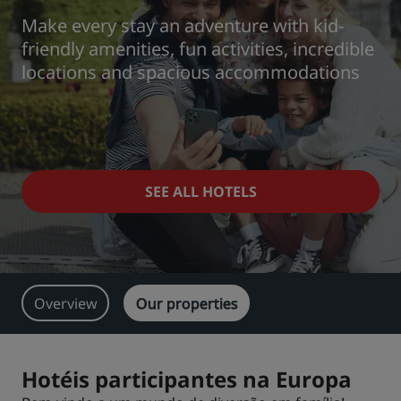
Make every stay an adventure with kid-
Park Plaza
Park Inn by Radisson
friendly amenities, fun activities, incredible
Hotéis no centro da cidade
locations and spacious accommodations
Acesse nosso blog
Prize by Radisson
Country Inn & Suites
SEE ALL HOTELS
Marcas afiliadas na China
J.
Jin Jiang
Overview
Our properties
Kunlun
Golden Tulip
Hotéis participantes na Europa