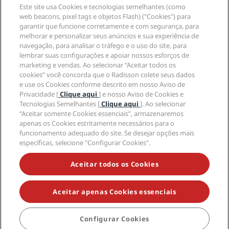
Este site usa Cookies e tecnologias semelhantes (como
web beacons, pixel tags e objetos Flash) ("Cookies") para
garantir que funcione corretamente e com segurança, para
Mídia social
melhorar e personalizar seus anúncios e sua experiência de
navegação, para analisar o tráfego e o uso do site, para
Marcas do Radisson Hotels
lembrar suas configurações e apoiar nossos esforços de
marketing e vendas. Ao selecionar “Aceitar todos os
tiktok
instagram
youtube
facebook
whatsapp
pinterest
threads
twitter
linkedin
cookies” você concorda que o Radisson colete seus dados
e use os Cookies conforme descrito em nosso Aviso de
Privacidade [
Clique aqui
] e nosso Aviso de Cookies e
Tecnologias Semelhantes [
Clique aqui
]. Ao selecionar
“Aceitar somente Cookies essenciais”, armazenaremos
NÃO PERCA AS NOSSAS MAIORES OFERTAS
apenas os Cookies estritamente necessários para o
funcionamento adequado do site. Se desejar opções mais
específicas, selecione "Configurar Cookies".
© 2026 Radisson Hotel Group.
Todos os direitos
Aceitar todos os Cookies
reservados. RHG Radisson Hotel Group, Radisson,
Radisson RED, Radisson Blu, Radisson Collection,
Radisson Individuals, Park Plaza, Park Inn, Country Inn
& Suites, Prize by Radisson, Radisson Rewards e
Aceitar apenas Cookies essenciais
Radisson Meetings são marcas registradas do
Radisson Hotel Group.
Configurar Cookies