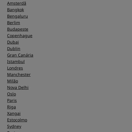
Amsterdã
Bangkok
Bengaluru
Berlim
Budapeste
Copenhague
Dubai
Dublin
Gran Canária
Istambul
Londres
Manchester
Milão
Nova Delhi
Oslo
Paris
Riga
Xangai
Estocolmo
Sydney