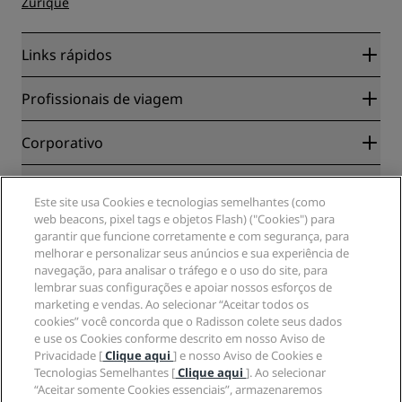
Zurique
Links rápidos
Radisson Rewards
Profissionais de viagem
Garantia da melhor tarifa on-line
Blog
Parceiros
Corporativo
Destinos
Agentes de viagens
Novos e próximos hotéis
Radisson Hotel Group
Jurídico
APP Radisson Hotels
Mídia
Este site usa Cookies e tecnologias semelhantes (como
Hotéis Sports Approved
web beacons, pixel tags e objetos Flash) ("Cookies") para
Carreiras no RHG
Centro de Privacidade
Ajuda
Hotéis familiares
garantir que funcione corretamente e com segurança, para
Carreiras na PPHE
Aviso legal
Saúde e segurança
melhorar e personalizar seus anúncios e sua experiência de
Carreiras EHL
Termos e condições do Radisson Rewards
Alertas ao consumidor
navegação, para analisar o tráfego e o uso do site, para
The Club by RHG
Mídia social
Termos de utilização do site
lembrar suas configurações e apoiar nossos esforços de
Contato
Oportunidades de desenvolvimento
marketing e vendas. Ao selecionar “Aceitar todos os
Acessibilidade Digital
Perguntas frequentes (FAQ)
Marcas do Radisson Hotels
Empresa responsável
cookies” você concorda que o Radisson colete seus dados
Declaração de escravidão moderna
Mapa do site
e use os Cookies conforme descrito em nosso Aviso de
Compras
Privacidade [
Clique aqui
] e nosso Aviso de Cookies e
Tecnologias Semelhantes [
Clique aqui
]. Ao selecionar
“Aceitar somente Cookies essenciais”, armazenaremos