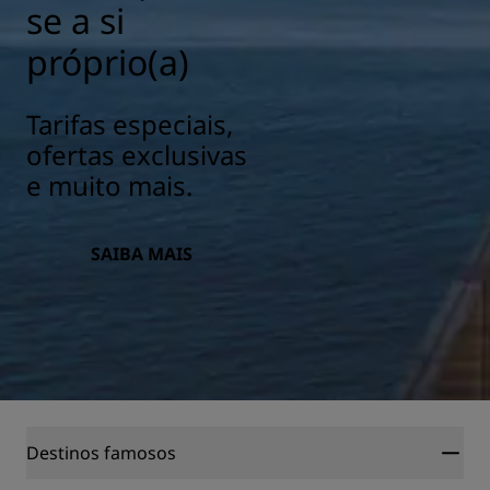
se a si
próprio(a)
Tarifas especiais,
ofertas exclusivas
e muito mais.
SAIBA MAIS
Destinos famosos