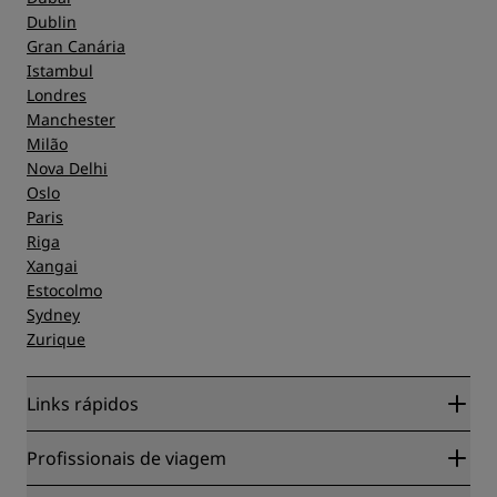
Dublin
Gran Canária
Istambul
Londres
Manchester
Milão
Nova Delhi
Oslo
Paris
Riga
Xangai
Estocolmo
Sydney
Zurique
Links rápidos
Radisson Rewards
Profissionais de viagem
Garantia da melhor tarifa on-line