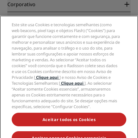
Blog
Parceiros
Corporativo
Destinos
Agentes de viagens
Novos e próximos hotéis
Radisson Hotel Group
Jurídico
APP Radisson Hotels
Mídia
Este site usa Cookies e tecnologias semelhantes (como
Hotéis Sports Approved
web beacons, pixel tags e objetos Flash) ("Cookies") para
Carreiras no RHG
Centro de Privacidade
Ajuda
Hotéis familiares
garantir que funcione corretamente e com segurança, para
Carreiras na PPHE
Aviso legal
Saúde e segurança
melhorar e personalizar seus anúncios e sua experiência de
Carreiras EHL
Termos e condições do Radisson Rewards
Alertas ao consumidor
navegação, para analisar o tráfego e o uso do site, para
The Club by RHG
Mídia social
Termos de utilização do site
lembrar suas configurações e apoiar nossos esforços de
Contato
Oportunidades de desenvolvimento
marketing e vendas. Ao selecionar “Aceitar todos os
Acessibilidade Digital
Perguntas frequentes (FAQ)
Marcas do Radisson Hotels
Empresa responsável
cookies” você concorda que o Radisson colete seus dados
Declaração de escravidão moderna
Mapa do site
e use os Cookies conforme descrito em nosso Aviso de
Compras
Privacidade [
Clique aqui
] e nosso Aviso de Cookies e
Tecnologias Semelhantes [
Clique aqui
]. Ao selecionar
“Aceitar somente Cookies essenciais”, armazenaremos
apenas os Cookies estritamente necessários para o
funcionamento adequado do site. Se desejar opções mais
específicas, selecione "Configurar Cookies".
NÃO PERCA AS NOSSAS MAIORES OFERTAS
Aceitar todos os Cookies