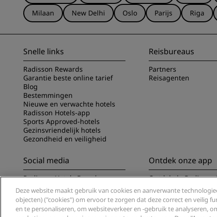
Milaan
New Delhi
Oslo
Parijs
Riga
Snelle links
Reisbureaus
Radisson Rewards
Partners
Garantie beste online tarief
Reisagenten
Blog
Bestemmingen
Nieuwe en verwachte hotels
Radisson Hotels-app
Sports Approved-hotels
Gezinsvriendelijk hotels
Gezondheid en veiligheid
Social media
Ontdek onze app
Radisson Hotels Brands
Ontdek de Radisson 
Deze website maakt gebruik van cookies en aanverwante technologieë
objecten) ("cookies") om ervoor te zorgen dat deze correct en veilig 
en te personaliseren, om websiteverkeer en -gebruik te analyseren, 