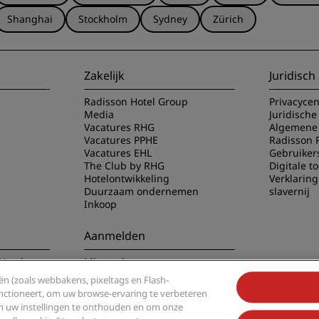
Shanghai
Stockholm
Sydney
Zürich
Zakelijk
Juridisch
Radisson Hotel Group
Privacyce
Media
Juridische
Vacatures RHG
Algemene 
Vacatures PPHE
Radisson 
Vacatures EHL
Gebruiker
The Club by RHG
Digitale t
Hotelontwikkeling
Verklarin
Duurzaam ondernemen
slavernij
Inkoop
Aanmelden
Hotels app
Mis nooit meer onze
populairste aanbiedingen
n (zoals webbakens, pixeltags en Flash-
functioneert, om uw browse-ervaring te verbeteren
om uw instellingen te onthouden en om onze