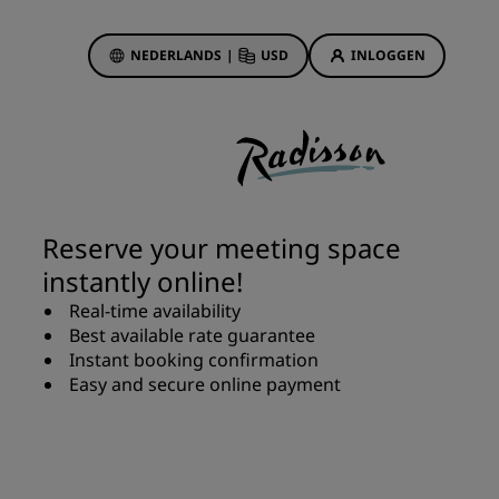
NEDERLANDS
|
USD
INLOGGEN
biedingen
sson Rewards
 boekingen
Hotelaanbiedingen
Ontdek onze deals
Reserve your meeting space
Het is direct raak
instantly online!
Deals of the Day
Real-time availability
Vooruitboeken
Best available rate guarantee
s
Bekijk onze arrangementen
Instant booking confirmation
Easy and secure online payment
Reisideeën
Gezinsvriendelijke hotels
Rad Pets