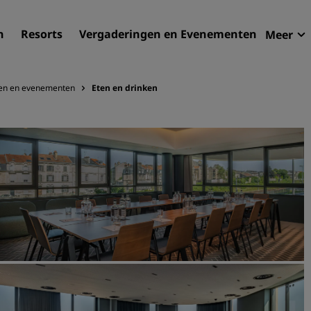
n
Resorts
Vergaderingen en Evenementen
Meer
Aan
Radi
en en evenementen
Eten en drinken
Mijn
Uw hortel zoeken
Bestemmingen
Resorts
Serviceappartementen
Luchthavenhotels
Nieuwe toekomstige hotel
Vergaderingen en
evenementen
Ontdek Radisson Meetings