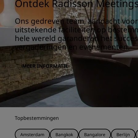
Ontdek Radisson Meeting
Ons gedreven team, aandacht voor 
uitstekende faciliteiten op beste
hele wereld garanderen het succe
vergaderingen en evenementen.
MEER INFORMATIE
Topbestemmingen
Amsterdam
Bangkok
Bangalore
Berlijn