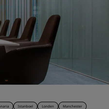
naria
Istanboel
Londen
Manchester