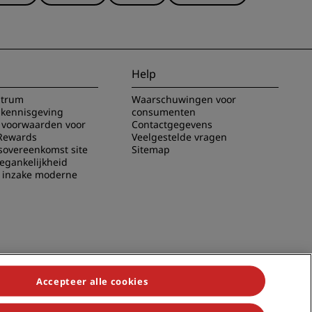
Help
ntrum
Waarschuwingen voor
 kennisgeving
consumenten
voorwaarden voor
Contactgegevens
Rewards
Veelgestelde vragen
sovereenkomst site
Sitemap
oegankelijkheid
g inzake moderne
Accepteer alle cookies