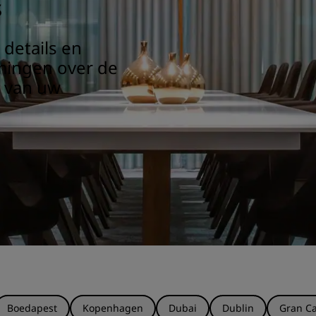
s
details en
mmingen over de
s van uw
Boedapest
Kopenhagen
Dubai
Dublin
Gran Ca