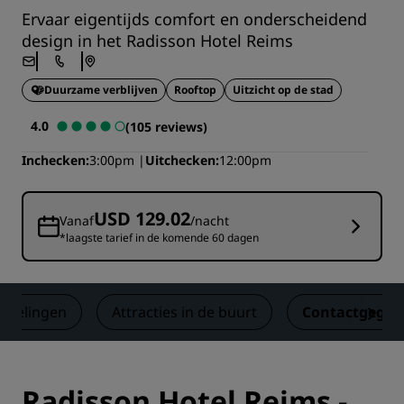
Ervaar eigentijds comfort en onderscheidend
design in het Radisson Hotel Reims
Duurzame verblijven
Rooftop
Uitzicht op de stad
4.0
(105 reviews)
Inchecken
3:00pm
Uitchecken
12:00pm
USD 129.02
Vanaf
/nacht
*laagste tarief in de komende 60 dagen
rdelingen
Attracties in de buurt
Contactgegev
Radisson Hotel Reims -