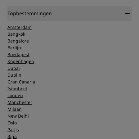
Topbestemmingen
Amsterdam
Bangkok
Bangalore
Berlijn
Boedapest
Kopenhagen
Dubai
Dublin
Gran Canaria
Istanboel
Londen
Manchester
Milaan
New Delhi
Oslo
Parijs
Riga