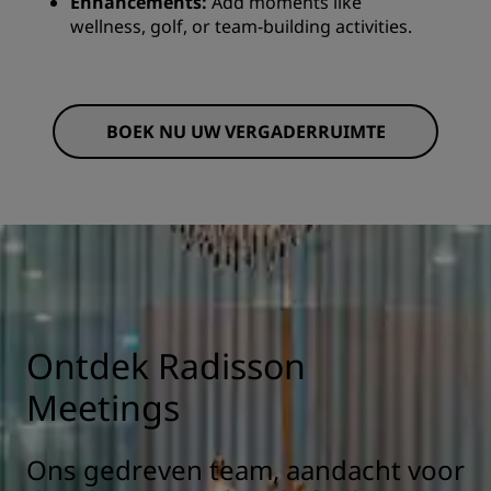
Enhancements:
Add moments like
wellness, golf, or team-building activities.
BOEK NU UW VERGADERRUIMTE
Ontdek Radisson
Meetings
Ons gedreven team, aandacht voor