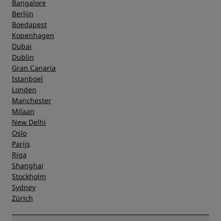
Bangalore
Berlijn
Boedapest
Kopenhagen
Dubai
Dublin
Gran Canaria
Istanboel
Londen
Manchester
Milaan
New Delhi
Oslo
Parijs
Riga
Shanghai
Stockholm
Sydney
Zürich