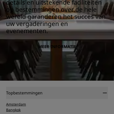
details en uitstekende faciliteiten
op bestemmingen over de hele
wereld garanderen het succes van
uw vergaderingen en
evenementen.
MEER INFORMATIE
Topbestemmingen
Amsterdam
Bangkok