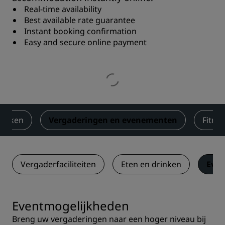
Real-time availability
Best available rate guarantee
Instant booking confirmation
Easy and secure online payment
rinken
Vergaderingen en evenementen
Fitne
Vergaderfaciliteiten
Eten en drinken
Even
Eventmogelijkheden
Breng uw vergaderingen naar een hoger niveau bij