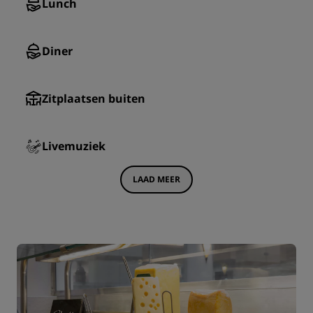
Lunch
Diner
Zitplaatsen buiten
Livemuziek
LAAD MEER