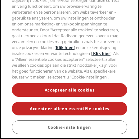
objecten) ("cookies") om ervoor te zorgen dat deze correct
Vacatures RHG
Privacycentrum
Help
Gezinsvriendelijk hotels
en veilig functioneert, om uw browse-ervaring te
Vacatures PPHE
Juridische kennisgeving
Gezondheid en veiligheid
verbeteren en te personaliseren, om websiteverkeer en -
Vacatures EHL
Algemene voorwaarden voor Radisson Rewards
Waarschuwingen voor consumenten
gebruik te analyseren, om uw instellingen te onthouden
The Club by RHG
Social media
Gebruikersovereenkomst site
en om onze marketing- en verkoopinspanningen te
Contactgegevens
Hotelontwikkeling
ondersteunen. Door "Accepteer alle cookies" te selecteren,
Digitale toegankelijkheid
Veelgestelde vragen
Radisson Hotels Brands
Duurzaam ondernemen
gaat u ermee akkoord dat Radisson gegevens over u mag
Verklaring inzake moderne slavernij
Sitemap
verzamelen en cookies mag gebruiken zoals beschreven in
Inkoop
onze privacyverklaring [
Klik hier
] en onze kennisgeving
inzake cookies en verwante technologieën [
Klik hier
]. Als
u "Alleen essentiële cookies accepteren" selecteert, zullen
we alleen cookies opslaan die strikt noodzakelijk zijn voor
het goed functioneren van de website. Als u specifiekere
keuzes wilt maken, selecteert u "Cookie-instellingen".
MIS NOOIT MEER ONZE POPULAIRSTE AANBIEDINGEN
Accepteer alle cookies
Accepteer alleen essentiële cookies
© 2026 Radisson Hotel Group.
Alle rechten voorbehouden. RHG
Radisson Hotel Group, Radisson, Radisson RED, Radisson Blu, Radisson
Collection, Radisson Individuals, Park Plaza, Park Inn, Country Inn &
Suites, Prize by Radisson, Radisson Rewards en Radisson Meetings zijn
Cookie-instellingen
BOEKEN
handelsmerken van de Radisson Hotel Group.