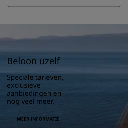
Beloon uzelf
Speciale tarieven,
exclusieve
aanbiedingen en
nog veel meer.
MEER INFORMATIE