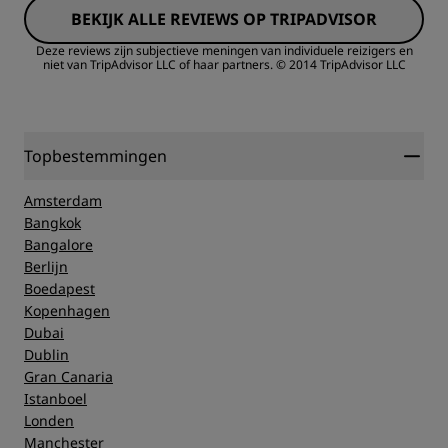
BEKIJK ALLE REVIEWS OP TRIPADVISOR
Locatie
Deze reviews zijn subjectieve meningen van individuele reizigers en
niet van TripAdvisor LLC of haar partners.
© 2014 TripAdvisor LLC
Service
Topbestemmingen
Amsterdam
Bangkok
Bangalore
Berlijn
Boedapest
Kopenhagen
Dubai
Dublin
Gran Canaria
Istanboel
Londen
Manchester