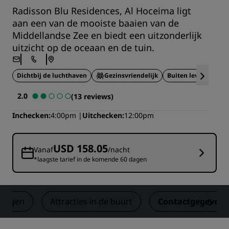
Radisson Blu Residences, Al Hoceima ligt
aan een van de mooiste baaien van de
Middellandse Zee en biedt een uitzonderlijk
uitzicht op de oceaan en de tuin.
Dichtbij de luchthaven
Gezinsvriendelijk
Buiten levensstijl
2.0
(13 reviews)
Inchecken
4:00pm
Uitchecken
12:00pm
USD 158.05
Vanaf
/nacht
*laagste tarief in de komende 60 dagen
lingen
Attracties in de buurt
Contactgegevens