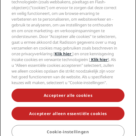
technologieën (zoals webbakens, pixeltags en Flash-
Media
Sports Approved-hotels
objecten) ("cookies") om ervoor te zorgen dat deze correct
Vacatures RHG
Privacycentrum
Help
Gezinsvriendelijk hotels
en veilig functioneert, om uw browse-ervaring te
Vacatures PPHE
Juridische kennisgeving
Gezondheid en veiligheid
verbeteren en te personaliseren, om websiteverkeer en -
Vacatures EHL
Algemene voorwaarden voor Radisson Rewards
gebruik te analyseren, om uw instellingen te onthouden
Waarschuwingen voor consumenten
The Club by RHG
Social media
Gebruikersovereenkomst site
en om onze marketing- en verkoopinspanningen te
Contactgegevens
Hotelontwikkeling
ondersteunen. Door "Accepteer alle cookies" te selecteren,
Digitale toegankelijkheid
Veelgestelde vragen
Radisson Hotels Brands
Duurzaam ondernemen
gaat u ermee akkoord dat Radisson gegevens over u mag
Verklaring inzake moderne slavernij
Sitemap
verzamelen en cookies mag gebruiken zoals beschreven in
Inkoop
onze privacyverklaring [
Klik hier
] en onze kennisgeving
inzake cookies en verwante technologieën [
Klik hier
]. Als
u "Alleen essentiële cookies accepteren" selecteert, zullen
we alleen cookies opslaan die strikt noodzakelijk zijn voor
het goed functioneren van de website. Als u specifiekere
keuzes wilt maken, selecteert u "Cookie-instellingen".
MIS NOOIT MEER ONZE POPULAIRSTE AANBIEDINGEN
Accepteer alle cookies
Accepteer alleen essentiële cookies
© 2026 Radisson Hotel Group.
Alle rechten voorbehouden. RHG
Radisson Hotel Group, Radisson, Radisson RED, Radisson Blu, Radisson
Collection, Radisson Individuals, Park Plaza, Park Inn, Country Inn &
Suites, Prize by Radisson, Radisson Rewards en Radisson Meetings zijn
Cookie-instellingen
BOEKEN
handelsmerken van de Radisson Hotel Group.