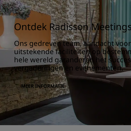
Ontdek Radisson Meeting
Ons gedreven team, aandacht voor 
uitstekende faciliteiten op beste
hele wereld garanderen het succe
vergaderingen en evenementen.
MEER INFORMATIE