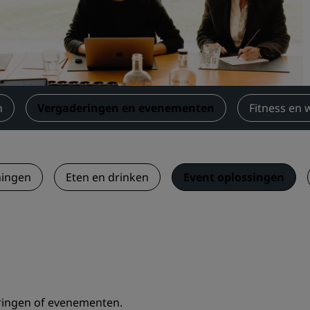
Boek een vergaderruimte
Een offerte aanvragen
Evenementbestemmingen
Branche-oplossingen
n
Vergaderingen en evenementen
Fitness en 
Vluchten zoeken
Vluchten zoeken
ningen
Eten en drinken
Event oplossingen
Dineren
Zoek een restaurant
Digitale services
Radisson Hotels-app
ringen of evenementen.