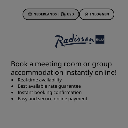
NEDERLANDS
|
USD
INLOGGEN
biedingen
sson Rewards
 boekingen
Hotelaanbiedingen
Ontdek onze deals
Book a meeting room or group
Het is direct raak
accommodation instantly online!
Deals of the Day
Real-time availability
Vooruitboeken
Best available rate guarantee
s
Bekijk onze arrangementen
Instant booking confirmation
Easy and secure online payment
Reisideeën
Gezinsvriendelijke hotels
Rad Pets