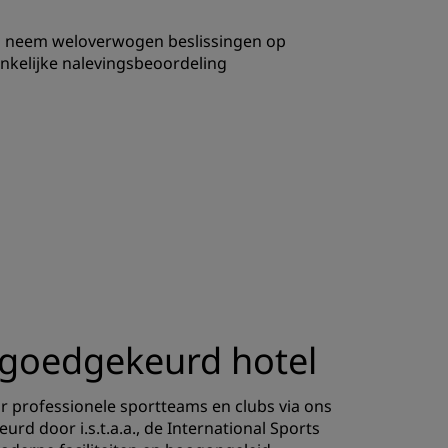
en neem weloverwogen beslissingen op
nkelijke nalevingsbeoordeling
t-goedgekeurd hotel
 professionele sportteams en clubs via ons
 door i.s.t.a.a., de International Sports