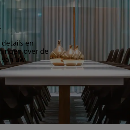
s
details en
mmingen over de
s van uw