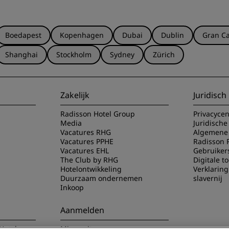
Boedapest
Kopenhagen
Dubai
Dublin
Gran Ca
Shanghai
Stockholm
Sydney
Zürich
Zakelijk
Juridisch
Radisson Hotel Group
Privacyce
Media
Juridische
Vacatures RHG
Algemene 
Vacatures PPHE
Radisson 
Vacatures EHL
Gebruiker
The Club by RHG
Digitale t
Hotelontwikkeling
Verklarin
Duurzaam ondernemen
slavernij
Inkoop
Aanmelden
Hotels app
Mis nooit meer onze