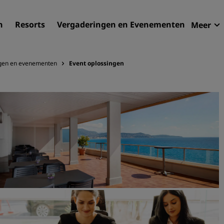
n
Resorts
Vergaderingen en Evenementen
Meer
Aan
Radi
gen en evenementen
Event oplossingen
Mijn
Zoek uw hotel
Bestemmingen
Resorts
Serviceappartementen
Luchthavenhotels
Nieuwe toekomstige hotel
Vergaderingen en
evenementen
Ontdek Radisson Meetings