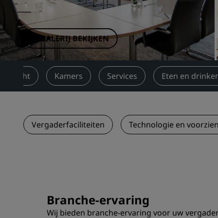
Gelieerde merken in China
GALERIJ BEKIJKEN
verzicht
Kamers
Services
Eten en drinke
Vergaderfaciliteiten
Technologie en voorzie
Branche-ervaring
Wij bieden branche-ervaring voor uw vergade