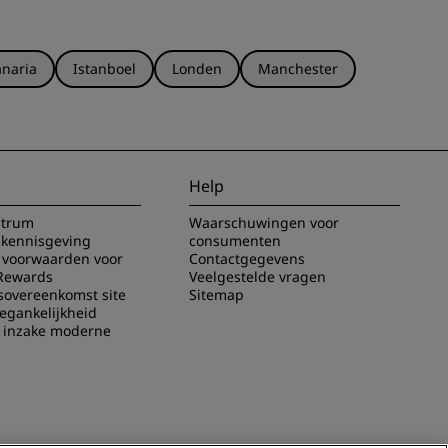
naria
Istanboel
Londen
Manchester
Help
ntrum
Waarschuwingen voor
 kennisgeving
consumenten
voorwaarden voor
Contactgegevens
Rewards
Veelgestelde vragen
sovereenkomst site
Sitemap
oegankelijkheid
g inzake moderne