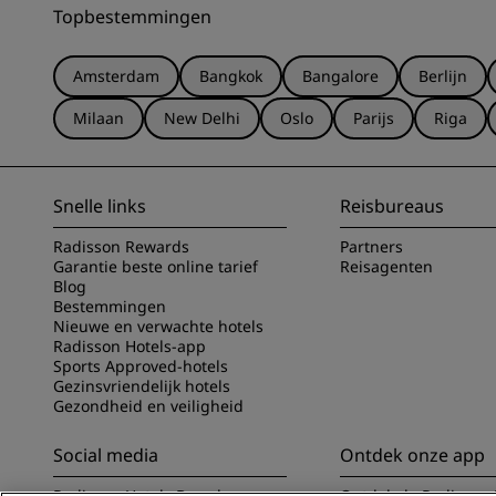
Topbestemmingen
Amsterdam
Bangkok
Bangalore
Berlijn
Milaan
New Delhi
Oslo
Parijs
Riga
Snelle links
Reisbureaus
Radisson Rewards
Partners
Garantie beste online tarief
Reisagenten
Blog
Bestemmingen
Nieuwe en verwachte hotels
Radisson Hotels-app
Sports Approved-hotels
Gezinsvriendelijk hotels
Gezondheid en veiligheid
Social media
Ontdek onze app
Radisson Hotels Brands
Ontdek de Radisson 