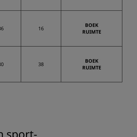
BOEK
36
16
RUIMTE
BOEK
80
38
RUIMTE
n sport-