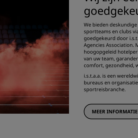
goedgekeu
We bieden deskundige 
sportteams en clubs v
goedgekeurd door i.s.t.
Agencies Association. M
hoogopgeleid hotelpers
van uw team, garander
comfort, gezondheid, we
i.s.t.a.a. is een wereld
bureaus en organisaties 
sportreisbranche.
MEER INFORMATIE