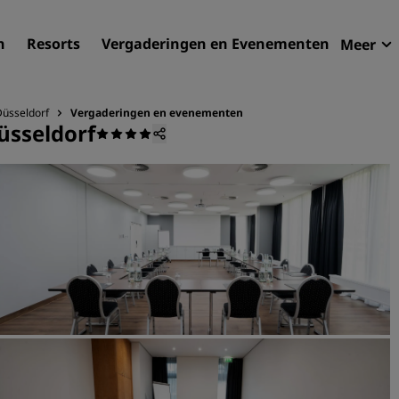
n
Resorts
Vergaderingen en Evenementen
Meer
Aan
Radi
Düsseldorf
Vergaderingen en evenementen
üsseldorf
Mijn
Uw hortel zoeken
Bestemmingen
Resorts
Serviceappartementen
Luchthavenhotels
Nieuwe toekomstige hotel
Vergaderingen en
evenementen
Ontdek Radisson Meetings