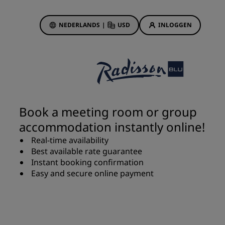
NEDERLANDS
|
USD
INLOGGEN
biedingen
sson Rewards
 boekingen
Hotelaanbiedingen
Ontdek onze deals
Book a meeting room or group
Het is direct raak
accommodation instantly online!
Deals of the Day
Real-time availability
Vooruitboeken
Best available rate guarantee
s
Bekijk onze arrangementen
Instant booking confirmation
Easy and secure online payment
Reisideeën
Gezinsvriendelijke hotels
Rad Pets