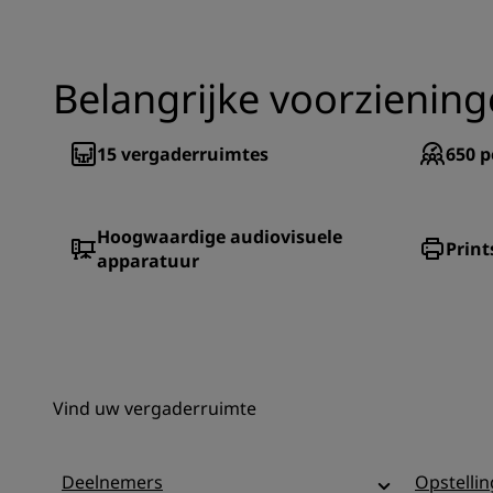
Belangrijke voorzienin
15
vergaderruimtes
650
p
Hoogwaardige audiovisuele
Print
apparatuur
Vind uw vergaderruimte
Deelnemers
Opstellin