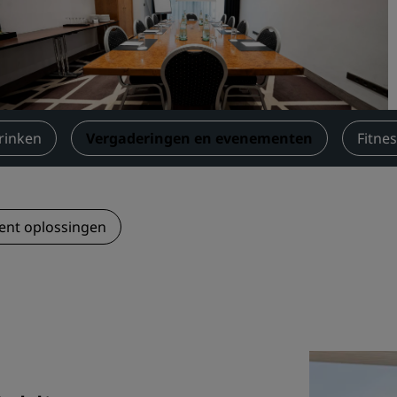
Boek een vergaderruimte
Een offerte aanvragen
Evenementbestemmingen
Branche-oplossingen
rinken
Vergaderingen en evenementen
Fitne
Vluchten zoeken
Vluchten zoeken
ent oplossingen
Dineren
Zoek een restaurant
Digitale services
Radisson Hotels-app