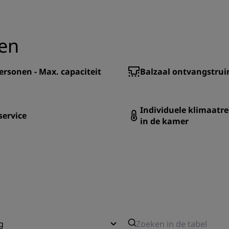
gen
ersonen - Max. capaciteit
Balzaal ontvangstru
Individuele klimaatre
service
in de kamer
g