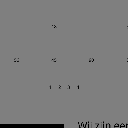
-
18
-
56
45
90
1
2
3
4
Wij zijn ee