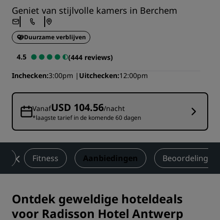
Geniet van stijlvolle kamers in Berchem
Duurzame verblijven
4.5
(444 reviews)
Inchecken
3:00pm
Uitchecken
12:00pm
USD 104.56
Vanaf
/nacht
*laagste tarief in de komende 60 dagen
en
Fitness
Aanbiedingen
Beoordelingen
Ontdek geweldige hoteldeals
voor Radisson Hotel Antwerp