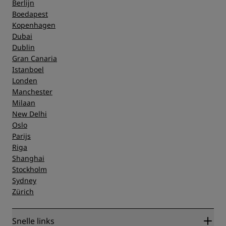
Berlijn
Boedapest
Kopenhagen
Dubai
Dublin
Gran Canaria
Istanboel
Londen
Manchester
Milaan
New Delhi
Oslo
Parijs
Riga
Shanghai
Stockholm
Sydney
Zürich
Snelle links