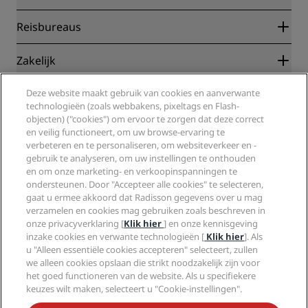
Radisson Rewards
Reisbureaus
Garantie beste online tarief
Blog
Partners
Zakelijk
Bestemmingen
Reisagenten
Nieuwe en verwachte hotels
Radisson Hotel Group
Deze website maakt gebruik van cookies en aanverwante
Juridisch
Radisson Hotels-app
technologieën (zoals webbakens, pixeltags en Flash-
Media
Sports Approved-hotels
objecten) ("cookies") om ervoor te zorgen dat deze correct
Vacatures RHG
Privacycentrum
Help
Gezinsvriendelijk hotels
en veilig functioneert, om uw browse-ervaring te
Vacatures PPHE
Juridische kennisgeving
Gezondheid en veiligheid
verbeteren en te personaliseren, om websiteverkeer en -
Vacatures EHL
Algemene voorwaarden voor Radisson Rewards
gebruik te analyseren, om uw instellingen te onthouden
Waarschuwingen voor consumenten
The Club by RHG
Social media
Gebruikersovereenkomst site
en om onze marketing- en verkoopinspanningen te
Contactgegevens
Hotelontwikkeling
ondersteunen. Door "Accepteer alle cookies" te selecteren,
Digitale toegankelijkheid
Veelgestelde vragen
Radisson Hotels Brands
Duurzaam ondernemen
gaat u ermee akkoord dat Radisson gegevens over u mag
Verklaring inzake moderne slavernij
Sitemap
verzamelen en cookies mag gebruiken zoals beschreven in
Inkoop
onze privacyverklaring [
Klik hier
] en onze kennisgeving
inzake cookies en verwante technologieën [
Klik hier
]. Als
u "Alleen essentiële cookies accepteren" selecteert, zullen
we alleen cookies opslaan die strikt noodzakelijk zijn voor
het goed functioneren van de website. Als u specifiekere
keuzes wilt maken, selecteert u "Cookie-instellingen".