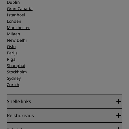
Dublin
Gran Canaria
Istanboel
Londen
Manchester
Milaan
New Delhi
Oslo
Parijs
Riga
Shanghai
Stockholm
Sydney
Zürich
Snelle links
Radisson Rewards
Reisbureaus
Garantie beste online tarief
Blog
Partners