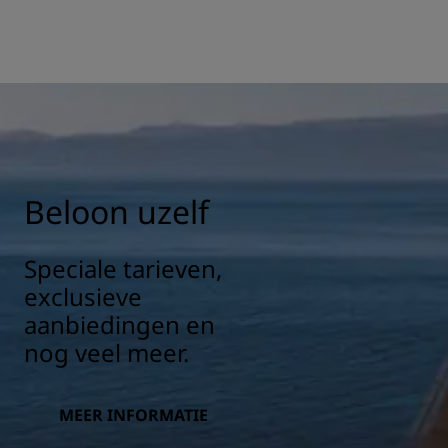
Beloon uzelf
Speciale tarieven,
exclusieve
aanbiedingen en
nog veel meer.
MEER INFORMATIE