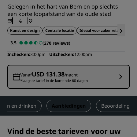
Gelegen in het hart van Bern en op slechts
een korte loopafstand van de oude stad
Kunst en design
Centrale locatie
Ideaal voor zakenreizen
3.5
(270 reviews)
Inchecken
3:00pm
Uitchecken
12:00pm
USD 131.38
Vanaf
/nacht
*laagste tarief in de komende 60 dagen
Eten en drinken
Aanbiedingen
Beoordelingen
Vind de beste tarieven voor uw