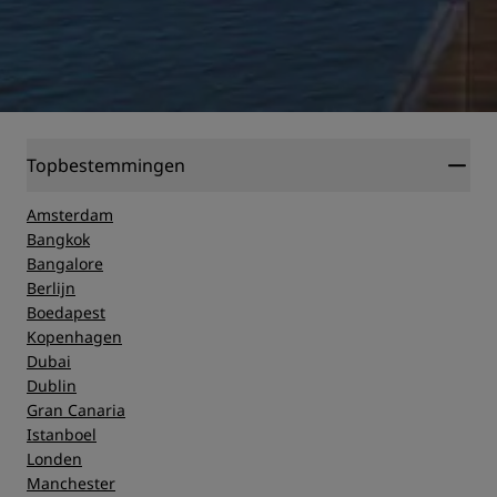
Topbestemmingen
Amsterdam
Bangkok
Bangalore
Berlijn
Boedapest
Kopenhagen
Dubai
Dublin
Gran Canaria
Istanboel
Londen
Manchester